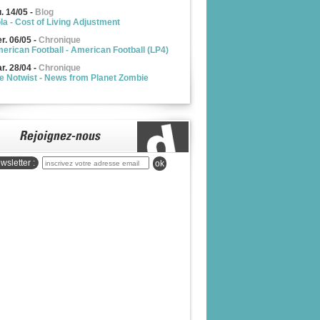
u. 14/05
-
Blog
la - Cost of Living Adjustment
r. 06/05
-
Chronique
erican Football - American Football (LP4)
r. 28/04
-
Chronique
e Notwist - News from Planet Zombie
wsletter :
ok