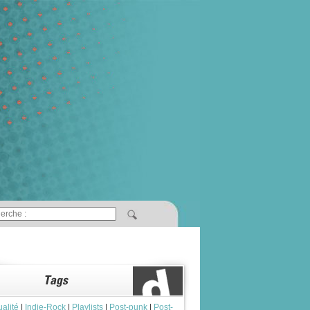
ualité
|
Indie-Rock
|
Playlists
|
Post-punk
|
Post-