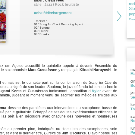
label :
Clean Feed
roc
style :
Jazz / Rock bruitiste
Sl
achat/téléchargement
po
Cove
Tracklist :
01/ Song for Che / Reducing Agent
02/ Serene
03/ Flutter
04/ Eureka
azz em Agosto accueillit le quintette appelé à devenir Ensemble du
ma
e le saxophoniste
Mats Gustafsson
y remplaçait
Kikushi Naruyoshi
; le
Ma
di
 et maîtrise, le quintette part sur la combinaison du
Song for Che
de
Bo
morceau signé de son leader. Soutenu, le jazz défendu ici tient du free le
ugami Kenta
et
Gustafsson
fantasmant l’apparition d’
Ayler
avant de
je
hihide
, jugeant le moment venu de sacrifier les mélodies timides aux
Se
lu
enta
dessine des parallèles aux interventions du saxophone basse de
Th
itué par le guitariste. Echappé de ses doutes expérimentaux efficaces, le
 las prêt à en découdre avec chacune des nouvelles et nombreuses
sa
No
lu
osée au premier plan, imbriqués au free ultra des saxophones, solo
Pe
ter
, et vient le dernier titre,
Eureka
de
Jim O’Rourke
. D’avoir perdu ses