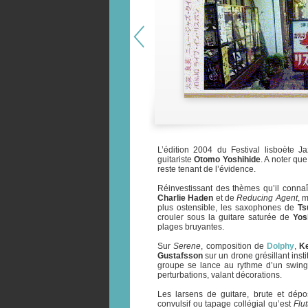
L’édition 2004 du Festival lisboète J
guitariste
Otomo Yoshihide
. A noter qu
reste tenant de l’évidence.
Réinvestissant des thèmes qu’il connaît
Charlie Haden
et de
Reducing Agent
, 
plus ostensible, les saxophones de
Ts
crouler sous la guitare saturée de
Yos
plages bruyantes.
Sur
Serene
, composition de
Dolphy
,
K
Gustafsson
sur un drone grésillant inst
groupe se lance au rythme d’un swing
perturbations, valant décorations.
Les larsens de guitare, brute et dép
convulsif ou tapage collégial qu’est
Flut