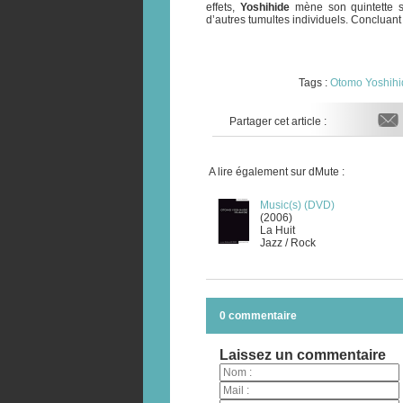
effets,
Yoshihide
mène son quintette su
d’autres tumultes individuels. Concluan
Tags :
Otomo Yoshihi
Partager cet article :
A lire également sur dMute :
Music(s) (DVD)
(2006)
La Huit
Jazz / Rock
0 commentaire
Laissez un commentaire