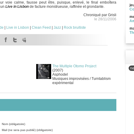
r voie calme, fausse peut être, puisque, enlevé, le final emboîtera
je
t un
Live in Lisbon
de facture monstrueuse, raffinée et grondante.
Co
Chroniqué par Grisli
me
le 28/11/2006
Am
de
|
Live in Lisbon
|
Clean Feed
|
Jazz
|
Rock bruitiste
ma
Th
The Multiple Otomo Project
ne
(2007)
Asphodel
Musiques improvisées / Turntablism
expérimental
Nom (obligatoire)
Mail (ne sera pas publié) (obligatoire)