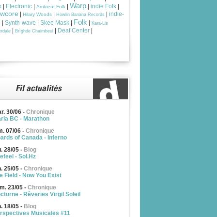
Warp
k
|
Electronic
|
|
|
indie Folk
|
Ambient Folk
owcore
|
|
|
indie-
Hilary Woods
Howlin Banana Records
Folk
p
|
Synth-wave
|
Skee Mask
|
|
Kara-Lis
|
|
Deaf Center
|
rdale
Brìghde Chaimbeul
r. 30/06
-
Chronique
ria BC - Marathon
m. 07/06
-
Chronique
ards of Canada - Inferno
u. 28/05
-
Blog
efeel - Sol.Hz
n. 25/05
-
Chronique
e Field - Now You Exist
m. 23/05
-
Chronique
cturne - Rêveries Virgil Soleil
n. 18/05
-
Blog
rspectives Musicales #11