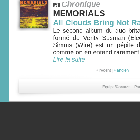
Chronique
MEMORIALS
All Clouds Bring Not R
Le second album du duo bri
formé de Verity Susman (Ele
Simms (Wire) est un pépite 
comme on en entend rarement
Lire la suite
+ récent
|
+ ancien
Equipe/Contact
|
Pa