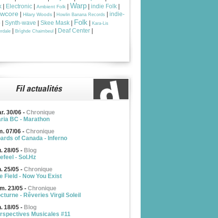
Warp
k
|
Electronic
|
|
|
indie Folk
|
Ambient Folk
owcore
|
|
|
indie-
Hilary Woods
Howlin Banana Records
Folk
p
|
Synth-wave
|
Skee Mask
|
|
Kara-Lis
|
|
Deaf Center
|
rdale
Brìghde Chaimbeul
r. 30/06
-
Chronique
ria BC - Marathon
m. 07/06
-
Chronique
ards of Canada - Inferno
u. 28/05
-
Blog
efeel - Sol.Hz
n. 25/05
-
Chronique
e Field - Now You Exist
m. 23/05
-
Chronique
cturne - Rêveries Virgil Soleil
n. 18/05
-
Blog
rspectives Musicales #11