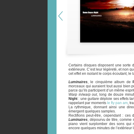
Certains disques disposent une sorte de
extérieure. C’est leur légèreté, et non
cet effet en isolant le corps écoutant, le
Luminaires
, le cinquième album de
morceaux qui auraient tout aussi bien p
parce qu’ils participent d’un même esprit
Warp in/warp out
, long de douze minut
Night
: une guitare déploie ses effets ta
rappelant par moments
le fly pan am
, t
La rythmique, donnant ainsi une direc
émergent quelques samples.
Rectifions peut-être, cependant : ces 
Luminaires
, dépourvu de titre, comme s
piano vient surplomber des sons qui n
encore quelques minutes de l’extérieur l