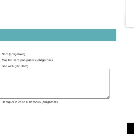
Nom (obligatoire)
Mail (ne sera pas publié) (obligatoire)
Site web (facultatif)
Recopier le code ci-dessous (obligatoire)