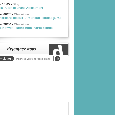
u. 14/05
-
Blog
la - Cost of Living Adjustment
r. 06/05
-
Chronique
erican Football - American Football (LP4)
r. 28/04
-
Chronique
e Notwist - News from Planet Zombie
wsletter :
ok