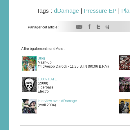
Tags :
dDamage
|
Pressure EP
|
Pla
Partager cet article :
A lire également sur dMute :
Blog
Mash-up
#4 dAesop Darock - 11:35 S.I.N (90:06 B.P.M)
100% HATE
(2008)
Tigerbass
Electro
Interview avec dDamage
(Avril 2004)