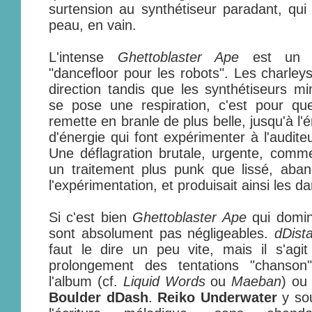
surtension au synthétiseur paradant, qui
peau, en vain.
L'intense
Ghettoblaster Ape
est un fo
"dancefloor pour les robots". Les charle
direction tandis que les synthétiseurs 
se pose une respiration, c'est pour qu
remette en branle de plus belle, jusqu'à l'é
d'énergie qui font expérimenter à l'audite
Une déflagration brutale, urgente, comm
un traitement plus punk que lissé, aban
l'expérimentation, et produisait ainsi les d
Si c'est bien
Ghettoblaster Ape
qui domin
sont absolument pas négligeables.
dDist
faut le dire un peu vite, mais il s'agi
prolongement des tentations "chanson"
l'album (cf.
Liquid Words
ou
Maeban
) ou
Boulder dDash
.
Reiko Underwater
y sou