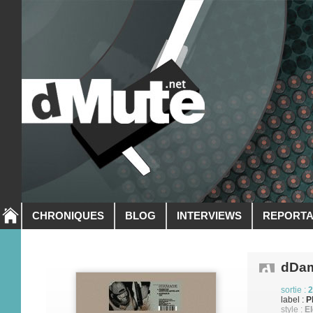
CHRONIQUES
BLOG
INTERVIEWS
REPORT
dDa
sortie :
2
label :
P
style :
El