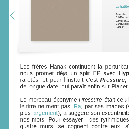
achat/t
Tracklist :
01/Pressu
02/Ghetto
03/dDista
04/Uzi
Les frères Hanak continuent la perturbat
nous promet déjà un split EP avec
Hy
raretés, et pour l'instant c'est
Pressure
,
de longue date, qui paraît enfin sur Plane
Le morceau éponyme
Pressure
était celu
le titre ne ment pas.
Ra
, par ses images (v
plus
largement
), a suggéré son excentrici
nos mots. Pour essayer : des rythmiques
quatre murs, se cognent contre eux, s'a