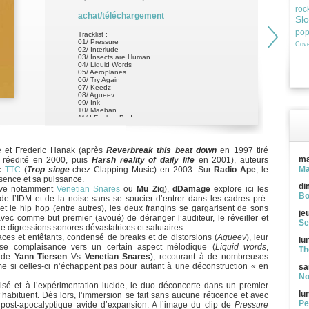
roc
achat/téléchargement
Sl
po
Tracklist :
01/ Pressure
Cove
02/ Interlude
03/ Insects are Human
04/ Liquid Words
05/ Aeroplanes
06/ Try Again
07/ Keedz
08/ Agueev
09/ Ink
10/ Maeban
11/ I Feel so Bad
12/ On Prescinct 13
13/ Tsunamiii
e et Frederic Hanak (après
Reverbreak this beat down
en 1997 tiré
ma
et réedité en 2000, puis
Harsh reality of daily life
en 2001), auteurs
Ma
ec
TTC
(
Trop singe
chez Clapping Music) en 2003. Sur
Radio Ape
, le
sence et sa puissance.
di
ouve notamment
Venetian Snares
ou
Mu Ziq
),
dDamage
explore ici les
Bo
 de l’IDM et de la noise sans se soucier d’entrer dans les cadres pré-
k et le hip hop (entre autres), les deux frangins se gargarisent de sons
je
vec comme but premier (avoué) de déranger l’auditeur, le réveiller et
Se
 de digressions sonores dévastatrices et salutaires.
aces et entêtants, condensé de breaks et de distorsions (
Agueev
), leur
lu
se complaisance vers un certain aspect mélodique (
Liquid words
,
Th
e de
Yann Tiersen
Vs
Venetian Snares
), recourant à de nombreuses
e si celles-ci n’échappent pas pour autant à une déconstruction « en
sa
No
risé et à l’expérimentation lucide, le duo déconcerte dans un premier
lu
abituent. Dès lors, l’immersion se fait sans aucune réticence et avec
Pe
post-apocalyptique avide d’expansion. A l’image du clip de
Pressure