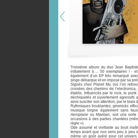
Troisième album du duo Jean Baptist
initialement à ... 50 exemplaires ! - 
également d’un EP très remarqué av
singe débarque et en impose par sa pré
Signés chez Planet Mu (où l’on retr
croisées des chemins de l’electronica,
établis. Influencés par le rock, le pun
déchiquetés et ouvertement agressifs a
ainsi susciter son attention, par le biais
Rythmiques troublantes, gimmicks effic
musique lorgne également sans faus
Aeroplane
ou
Maeban
, soit une sort
occasions à des parties chantées (mêm
règle »).
Ode assumé et vivifiante au bruit maît
temps avant que nos sens peu à peu s’h
même un goût avéré pour cet univers 