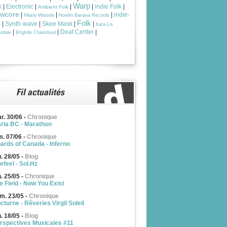
Warp
k
|
Electronic
|
|
|
indie Folk
|
Ambient Folk
owcore
|
|
|
indie-
Hilary Woods
Howlin Banana Records
Folk
p
|
Synth-wave
|
Skee Mask
|
|
Kara-Lis
|
|
Deaf Center
|
rdale
Brìghde Chaimbeul
r. 30/06
-
Chronique
ria BC - Marathon
m. 07/06
-
Chronique
ards of Canada - Inferno
u. 28/05
-
Blog
efeel - Sol.Hz
n. 25/05
-
Chronique
e Field - Now You Exist
m. 23/05
-
Chronique
cturne - Rêveries Virgil Soleil
n. 18/05
-
Blog
rspectives Musicales #11