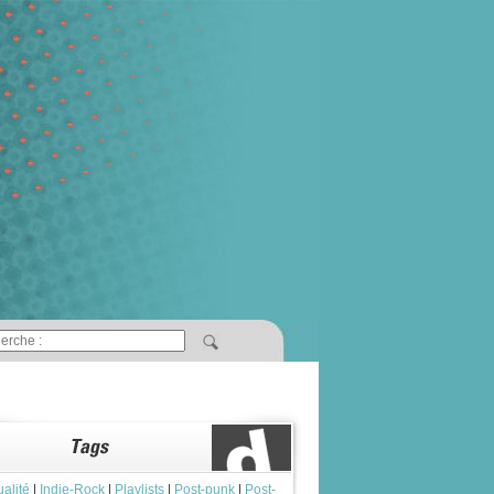
ualité
|
Indie-Rock
|
Playlists
|
Post-punk
|
Post-