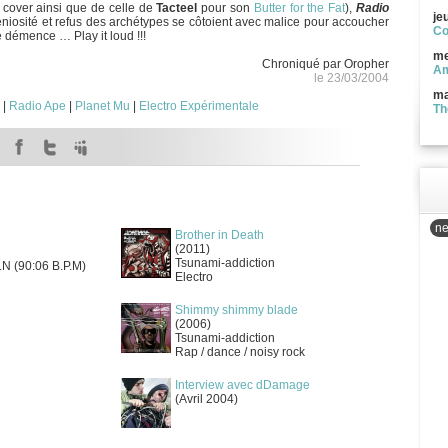
 cover ainsi que de celle de
Tacteel
pour son
Butter for the Fat
),
Radio
je
niosité et refus des archétypes se côtoient avec malice pour accoucher
Co
 démence … Play it loud !!!
me
Chroniqué par Oropher
Am
le 23/03/2004
ma
|
Radio Ape
|
Planet Mu
|
Electro Expérimentale
Th
ne
Brother in Death
(2011)
Tsunami-addiction
.N (90:06 B.P.M)
Electro
Shimmy shimmy blade
(2006)
Tsunami-addiction
Rap / dance / noisy rock
Interview avec dDamage
(Avril 2004)