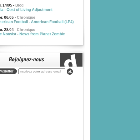
u. 14/05
-
Blog
la - Cost of Living Adjustment
r. 06/05
-
Chronique
erican Football - American Football (LP4)
r. 28/04
-
Chronique
e Notwist - News from Planet Zombie
wsletter :
ok