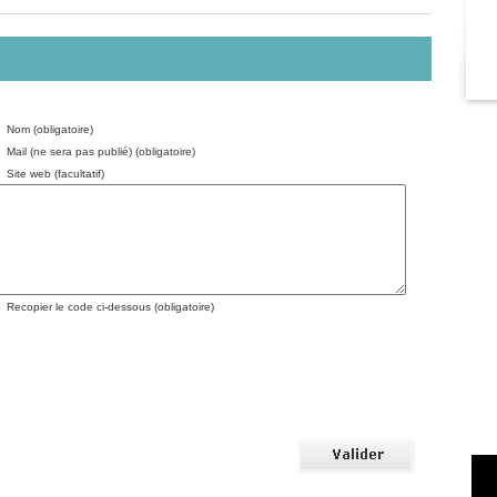
Nom (obligatoire)
Mail (ne sera pas publié) (obligatoire)
Site web (facultatif)
Recopier le code ci-dessous (obligatoire)