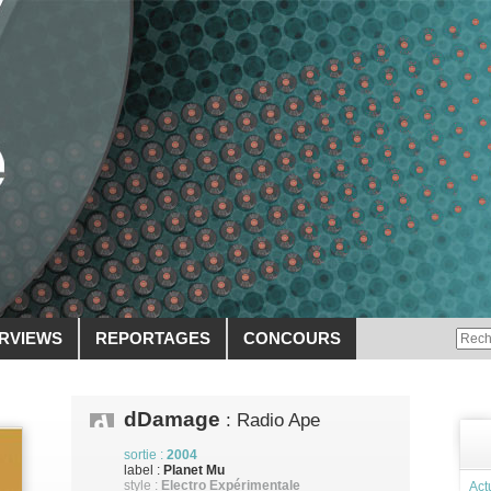
ERVIEWS
REPORTAGES
CONCOURS
dDamage
: Radio Ape
sortie :
2004
label :
Planet Mu
style :
Electro Expérimentale
Act