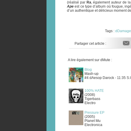
(réalisé par
Ra
, également auteur de la
Ape
est ce type d’album où fougue, ingé
d’un authentique et délicieux moment de
Tags :
dDamage
Partager cet article :
A lire également sur dMute :
Blog
Mash-up
#4 dAesop Darock - 11:35 S.I
100% HATE
(2008)
Tigerbass
Electro
Pressure EP
(2005)
Planet Mu
Electronica