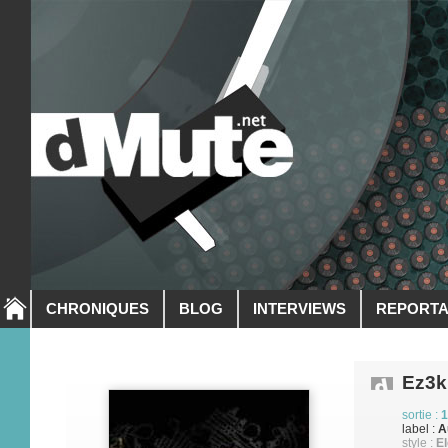
CHRONIQUES
BLOG
INTERVIEWS
REPORT
Ez3k
sortie :
1
label :
A
style :
El