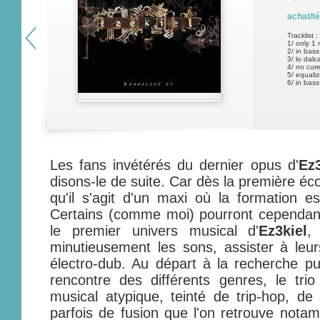
achat/t
Tracklist :
1/ only 1 
2/ in bass
3/ lo dalc
4/ no cur
5/ equaliz
6/ in bass
Les fans invétérés du dernier opus d'
Ez3
disons-le de suite. Car dès la première éco
qu'il s'agit d'un maxi où la formation e
Certains (comme moi) pourront cependant
le premier univers musical d'
Ez3kiel
,
minutieusement les sons, assister à leu
électro-dub. Au départ à la recherche pui
rencontre des différents genres, le tri
musical atypique, teinté de trip-hop, de 
parfois de fusion que l'on retrouve nota