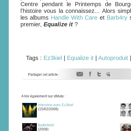
Centre pendant le Printemps de Bourg
l'histoire vous la connaissez... Alors sim
les albums
Handle With Care
et
Barb4ry
s
premier,
Equalize it
?
Tags :
Ez3kiel
|
Equalize it
|
Autoproduit
Partager cet article :
A lire également sur dMute :
Interview avec Ez3kiel
(15/02/2008)
Battlefield
(2008)