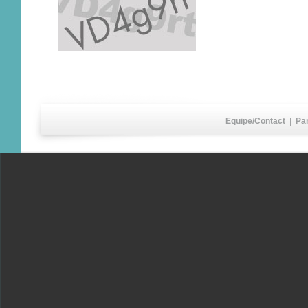
Equipe/Contact
|
Pa