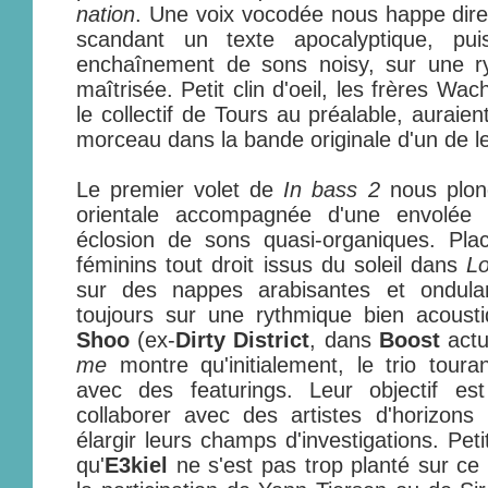
nation
. Une voix vocodée nous happe direct
scandant un texte apocalyptique, p
enchaînement de sons noisy, sur une r
maîtrisée. Petit clin d'oeil, les frères Wac
le collectif de Tours au préalable, auraie
morceau dans la bande originale d'un de leu
Le premier volet de
In bass 2
nous plon
orientale accompagnée d'une envolée
éclosion de sons quasi-organiques. Pl
féminins tout droit issus du soleil dans
Lo
sur des nappes arabisantes et ondulan
toujours sur une rythmique bien acousti
Shoo
(ex-
Dirty District
, dans
Boost
actu
me
montre qu'initialement, le trio touran
avec des featurings. Leur objectif es
collaborer avec des artistes d'horizons
élargir leurs champs d'investigations. Pe
qu'
E3kiel
ne s'est pas trop planté sur c