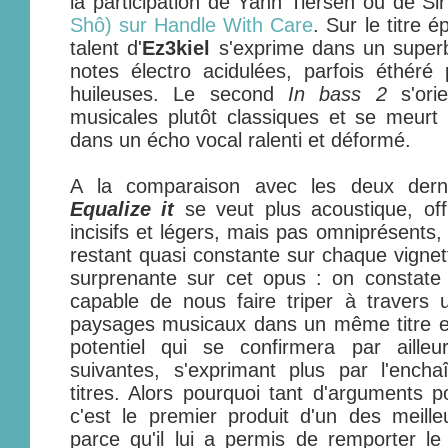
la participation de Yann Tiersen ou de S
Shô
) sur
Handle With Care
. Sur le titre
talent d'
Ez3kiel
s'exprime dans un super
notes électro acidulées, parfois éthér
huileuses. Le second
In bass 2
s'orie
musicales plutôt classiques et se meurt
dans un écho vocal ralenti et déformé.
A la comparaison avec les deux dern
Equalize it
se veut plus acoustique, off
incisifs et légers, mais pas omniprésents,
restant quasi constante sur chaque vignett
surprenante sur cet opus : on constate
capable de nous faire triper à travers 
paysages musicaux dans un même titre et
potentiel qui se confirmera par aille
suivantes, s'exprimant plus par l'enc
titres. Alors pourquoi tant d'arguments
c'est le premier produit d'un des meil
parce qu'il lui a permis de remporter l