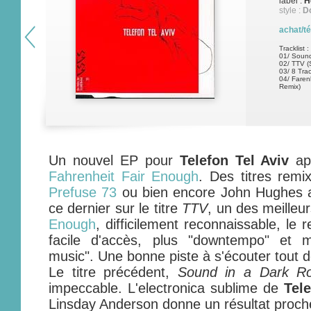
label :
H
style :
D
achat/t
Tracklist :
01/ Soun
02/ TTV (
03/ 8 Tra
04/ Faren
Remix)
Un nouvel EP pour
Telefon Tel Aviv
apr
Fahrenheit Fair Enough
. Des titres remi
Prefuse 73
ou bien encore John Hughes 
ce dernier sur le titre
TTV
, un des meilleur
Enough
, difficilement reconnaissable, le
facile d'accès, plus "downtempo" et m
music". Une bonne piste à s'écouter tout
Le titre précédent,
Sound in a Dark R
impeccable. L'electronica sublime de
Tele
Linsday Anderson donne un résultat proche