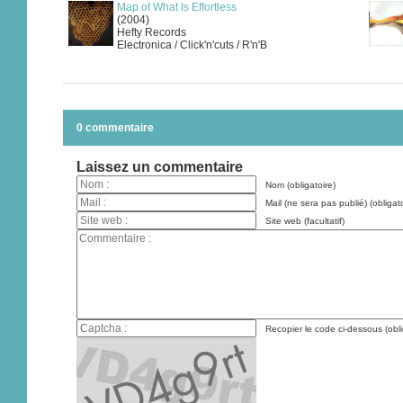
Map of What Is Effortless
(2004)
Hefty Records
Electronica / Click'n'cuts / R'n'B
0 commentaire
Laissez un commentaire
Nom (obligatoire)
Mail (ne sera pas publié) (obligato
Site web (facultatif)
Recopier le code ci-dessous (obli