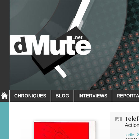
CHRONIQUES
BLOG
INTERVIEWS
REPORT
Telef
Actio
sortie :
2