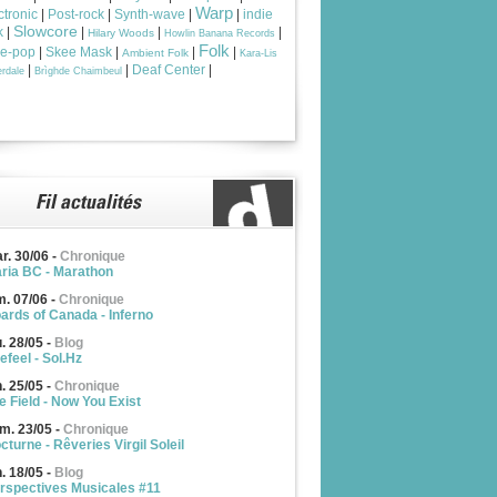
Warp
ctronic
|
Post-rock
|
Synth-wave
|
|
indie
Slowcore
k
|
|
|
|
Hilary Woods
Howlin Banana Records
Folk
ie-pop
|
Skee Mask
|
|
|
Ambient Folk
Kara-Lis
|
|
Deaf Center
|
rdale
Brìghde Chaimbeul
r. 30/06
-
Chronique
ria BC - Marathon
m. 07/06
-
Chronique
ards of Canada - Inferno
u. 28/05
-
Blog
efeel - Sol.Hz
n. 25/05
-
Chronique
e Field - Now You Exist
m. 23/05
-
Chronique
cturne - Rêveries Virgil Soleil
n. 18/05
-
Blog
rspectives Musicales #11