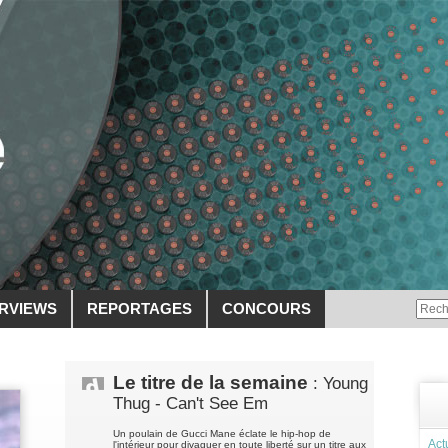
ERVIEWS
REPORTAGES
CONCOURS
Le titre de la semaine
: Young
Thug - Can't See Em
Un poulain de Gucci Mane éclate le hip-hop de
Act
l'intérieur pour divaguer en toute liberté sur un titre aux