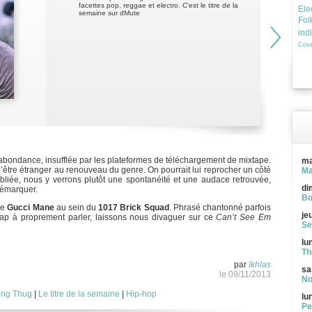
facettes pop, reggae et electro. C'est le titre de la
Ele
semaine sur dMute
Fol
ind
Cove
abondance, insufflée par les plateformes de téléchargement de mixtape.
ma
’être étranger au renouveau du genre. On pourrait lui reprocher un côté
Ma
liée, nous y verrons plutôt une spontanéité et une audace retrouvée,
di
 démarquer.
Bo
de
Gucci Mane
au sein du
1017 Brick Squad
. Phrasé chantonné parfois
je
ap à proprement parler, laissons nous divaguer sur ce
Can’t See Em
Se
lu
Th
par
Ikhlas
sa
le 09/11/2013
No
ng Thug
|
Le titre de la semaine
|
Hip-hop
lu
Pe