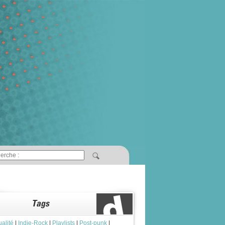
ualité
|
Indie-Rock
|
Playlists
|
Post-punk
|