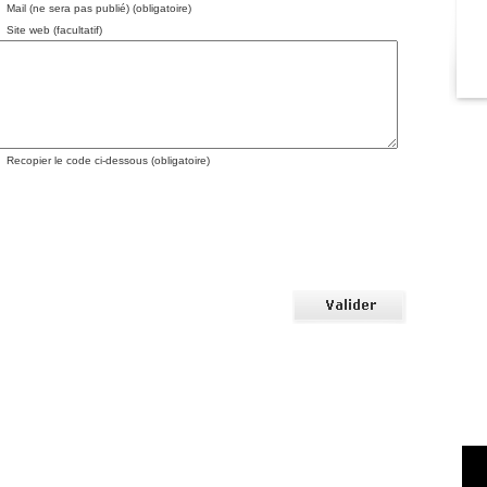
Mail (ne sera pas publié) (obligatoire)
Site web (facultatif)
Recopier le code ci-dessous (obligatoire)