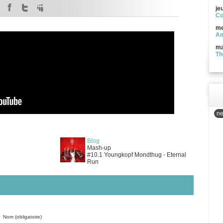
je
Co
me
Am
ma
Th
ne
Blog
Mash-up
#10.1 Youngkopf Mondthug - Eternal
Run
Nom (obligatoire)