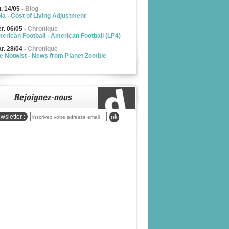
u. 14/05
-
Blog
la - Cost of Living Adjustment
r. 06/05
-
Chronique
erican Football - American Football (LP4)
r. 28/04
-
Chronique
e Notwist - News from Planet Zombie
wsletter :
ok