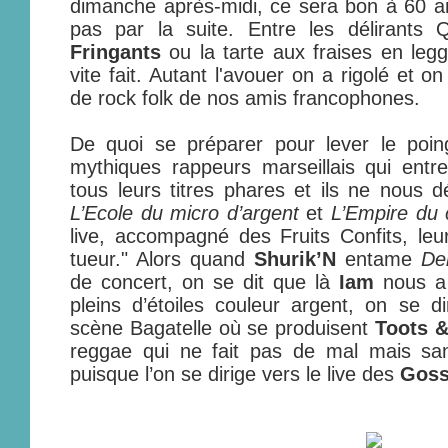
dimanche après-midi, ce sera bon à 60 ans
pas par la suite. Entre les délirants
Fringants
ou la tarte aux fraises en leg
vite fait. Autant l'avouer on a rigolé et o
de rock folk de nos amis francophones.
De quoi se préparer pour lever le poi
mythiques rappeurs marseillais qui entr
tous leurs titres phares et ils ne nous 
L’Ecole du micro d’argent
et
L’Empire du 
live, accompagné des Fruits Confits, le
tueur." Alors quand
Shurik’N
entame
De
de concert, on se dit que là
Iam
nous a 
pleins d’étoiles couleur argent, on se d
scène Bagatelle où se produisent
Toots &
reggae qui ne fait pas de mal mais sa
puisque l’on se dirige vers le live des
Goss