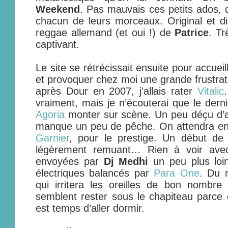
Weekend
. Pas mauvais ces petits ados, 
chacun de leurs morceaux. Original et dis
reggae allemand (et oui !) de
Patrice
. Tr
captivant.
Le site se rétrécissait ensuite pour accueil
et provoquer chez moi une grande frustrat
après Dour en 2007, j'allais rater
Vitalic
vraiment, mais je n’écouterai que le dern
Agoria
monter sur scène. Un peu déçu d’ai
manque un peu de pêche. On attendra en
Garnier
, pour le prestige. Un début de s
légèrement remuant… Rien à voir avec 
envoyées par
Dj Medhi
un peu plus loin
électriques balancés par
Para One
. Du 
qui irritera les oreilles de bon nombre
semblent rester sous le chapiteau parce q
est temps d’aller dormir.