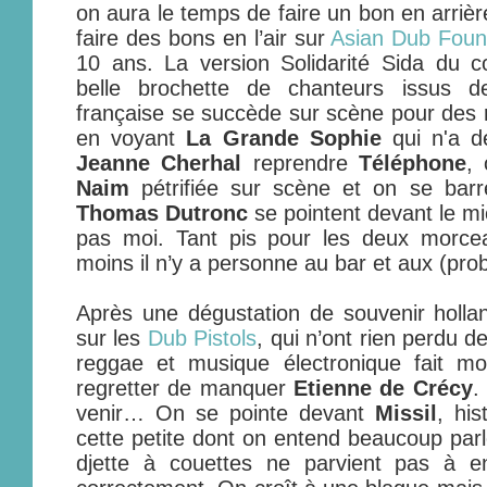
on aura le temps de faire un bon en arriè
faire des bons en l’air sur
Asian Dub Foun
10 ans. La version Solidarité Sida du c
belle brochette de chanteurs issus d
française se succède sur scène pour des r
en voyant
La Grande Sophie
qui n'a d
Jeanne Cherhal
reprendre
Téléphone
,
Naim
pétrifiée sur scène et on se ba
Thomas Dutronc
se pointent devant le mi
pas moi. Tant pis pour les deux morc
moins il n’y a personne au bar et aux (prob
Après une dégustation de souvenir holland
sur les
Dub Pistols
, qui n’ont rien perdu 
reggae et musique électronique fait m
regretter de manquer
Etienne de Crécy
.
venir… On se pointe devant
Missil
, his
cette petite dont on entend beaucoup parl
djette à couettes ne parvient pas à 