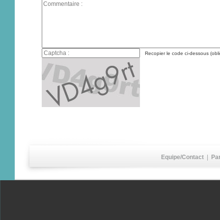
Recopier le code ci-dessous (obli
Equipe/Contact
|
Pa