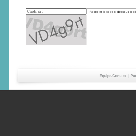
Recopier le code ci-dessous (obli
Equipe/Contact
|
Pa