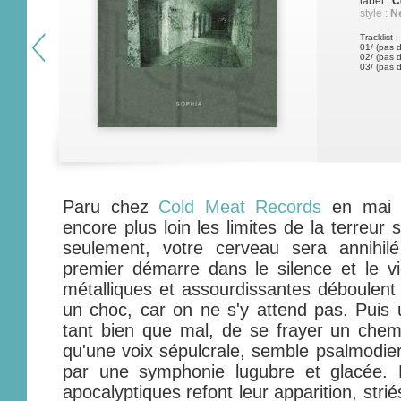
label :
C
style :
Ne
Tracklist :
01/ (pas d
02/ (pas d
03/ (pas d
Paru chez
Cold Meat Records
en mai 2
encore plus loin les limites de la terreur
seulement, votre cerveau sera annihilé
premier démarre dans le silence et le v
métalliques et assourdissantes déboulent 
un choc, car on ne s'y attend pas. Puis 
tant bien que mal, de se frayer un chemi
qu'une voix sépulcrale, semble psalmodier
par une symphonie lugubre et glacée. 
apocalyptiques refont leur apparition, str