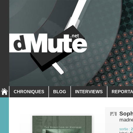
CHRONIQUES
BLOG
INTERVIEWS
REPORT
Soph
madn
sortie :
2