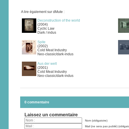
A lire également sur dMute :
Deconstruction of the world
(2004)
Cyclic Law
Dark / indus
Spite
(2002)
Cold Meat Industry
Neo-classic/dark-indus
Aus der welt
(2001)
Cold Meat Industry
Neo-classic/dark-indus
0 commentaire
Laissez un commentaire
Nom (obligatoire)
Mail (ne sera pas publié) (obligato