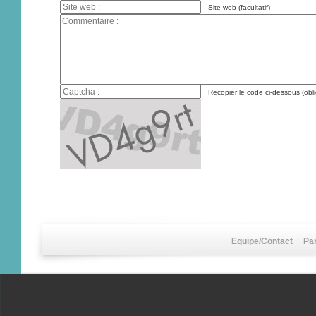
Site web (facultatif)
Recopier le code ci-dessous (obli
Equipe/Contact
|
Pa