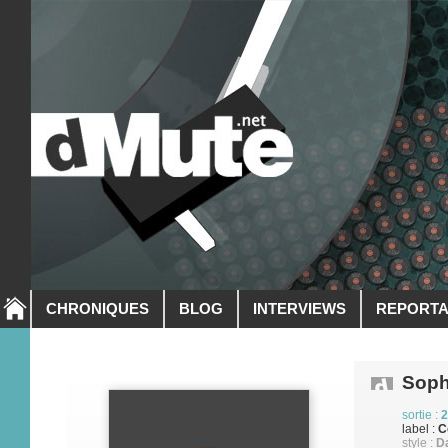
CHRONIQUES
BLOG
INTERVIEWS
REPORT
Soph
sortie :
2
label :
C
style :
Da