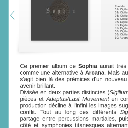
Tracklist :
01/ Cigill
02/ Cigillu
03/ Cigillu
04/ Cigill
05/ Cigill
06/ Cigill
07/ Cigill
08/ Cigill
09/ Cigill
10/ Adep
Ce premier album de
Sophia
aurait très
comme une alternative à
Arcana
. Mais au-
s'agit bien là des prémices d'un nouveau
avenir brillant.
Divisée en deux parties distinctes (
Sigillu
pièces et
Adeptus/Last Movement
en con
production décline à l'infini les images su
conflit. Tout au long des différents
Sig
partage entre percussions martiales, pu
côté et symphonies titanesques alternan