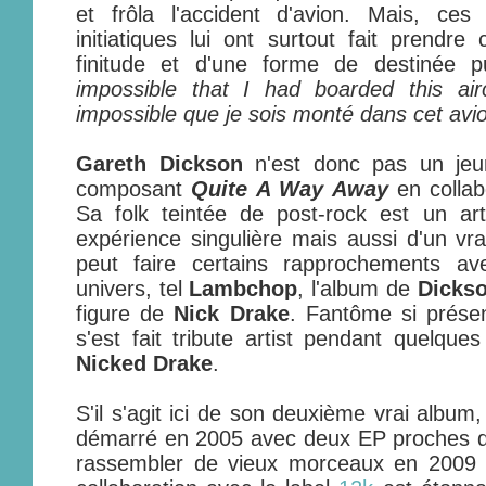
et frôla l'accident d'avion. Mais, ces
initiatiques lui ont surtout fait prendr
finitude et d'une forme de destinée 
impossible that I had boarded this airc
impossible que je sois monté dans cet avi
Gareth Dickson
n'est donc pas un jeu
composant
Quite A Way Away
en collab
Sa folk teintée de post-rock est un art
expérience singulière mais aussi d'un vra
peut faire certains rapprochements a
univers, tel
Lambchop
, l'album de
Dicks
figure de
Nick Drake
. Fantôme si prése
s'est fait tribute artist pendant quelq
Nicked Drake
.
S'il s'agit ici de son deuxième vrai album
démarré en 2005 avec deux EP proches d
rassembler de vieux morceaux en 2009 