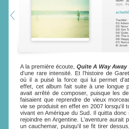
label :
1
style :
Fo
achat/t
Tracklist :
01/ Adren
02/ Noon
03/ Get T
04/ Quite
05/ This I
06/ Happy
07/ Nunc
8/ Jonah
A la première écoute,
Quite A Way Away
d'une rare intensité. Et l'histoire de Ga
où il a puisé la force qui lui permet d'a
effet, cet album fait suite à une longue p
avait arrêté de composer, puisque les d
faisaient que reprendre de vieux morce
vie se produisit en effet en 2007 lorsqu'il
vivant en Amérique du Sud. Il quitta donc
rejoindre en Argentine. L'aventure aurait
un cauchemar, puisqu'il se fit tirer dessu