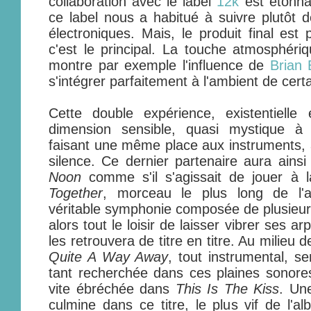
collaboration avec le label
12k
est étonna
ce label nous a habitué à suivre plutôt 
électroniques. Mais, le produit final est
c'est le principal. La touche atmosphériq
montre par exemple l'influence de
Brian
s'intégrer parfaitement à l'ambient de certa
Cette double expérience, existentiell
dimension sensible, quasi mystique à
faisant une même place aux instruments, à
silence. Ce dernier partenaire aura ains
Noon
comme s'il s'agissait de jouer à la
Together
, morceau le plus long de l'
véritable symphonie composée de plusieu
alors tout le loisir de laisser vibrer ses 
les retrouvera de titre en titre. Au milieu 
Quite A Way Away
, tout instrumental, se
tant recherchée dans ces plaines sonores
vite ébréchée dans
This Is The Kiss
. Un
culmine dans ce titre, le plus vif de l'a