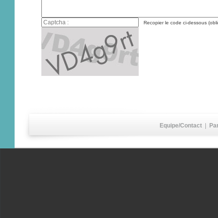
Recopier le code ci-dessous (obli
Equipe/Contact
|
Pa