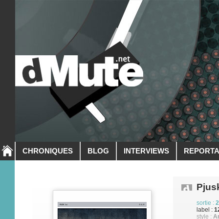
CHRONIQUES
BLOG
INTERVIEWS
REPORT
Pjus
sortie :
2
label :
1
style :
A