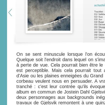
achat/t
Tracklist :
01/ Vallda
02/ Sus
03/ Juv
04/ Byge
05/ Demri
06/ Skyg
07/ Dis
08/ Skumr
09/ Glimt
10/ Vidde
11/ Skod
12/ Dunke
On se sent minuscule lorsque l'on éco
Quelque soit l'endroit dans lequel on s'ima
à perte de vue. Cela pourrait bien être le
est perceptible. Mais cela pourrait tout 
d'Asie ou les plaines enneigées du Grand N
corbeau veulent nous en persuader. A vrai
tranché : c'est leur contrée qu'ils évoqu
album en commun de Jostein Dahl Gjelsvi
deux personnages aux backgrounds inég
travaux de Gjelsvik remontent à une quin