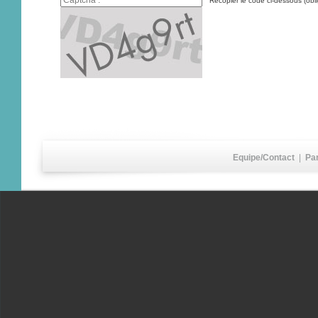
Recopier le code ci-dessous (obli
Equipe/Contact
|
Pa