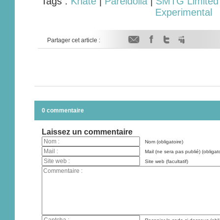
Tags :
Khate
|
Pareidolia
|
SMTG Limited
Experimental
Partager cet article :
0 commentaire
Laissez un commentaire
Nom (obligatoire)
Mail (ne sera pas publié) (obligato
Site web (facultatif)