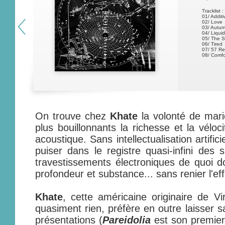
Tracklist :
01/ Additi
02/ Love
03/ Autu
04/ Liquid
05/ The 
06/ Tired
07/ 57 Re
08/ Comfo
On trouve chez
Khate
la volonté de mari
plus bouillonnants la richesse et la véloc
acoustique. Sans intellectualisation artific
puiser dans le registre quasi-infini des 
travestissements électroniques de quoi 
profondeur et substance... sans renier l'eff
Khate
, cette américaine originaire de Vi
quasiment rien, préfère en outre laisser 
présentations (
Pareidolia
est son premier