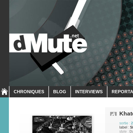
CHRONIQUES
BLOG
INTERVIEWS
REPORT
Khat
sortie :
2
label :
S
style :
Da