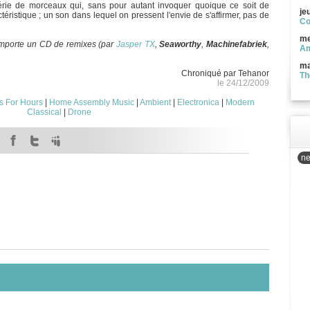
série de morceaux qui, sans pour autant invoquer quoique ce soit de
je
éristique ; un son dans lequel on pressent l'envie de s'affirmer, pas de
Co
me
comporte un CD de remixes (par
Jasper TX
,
Seaworthy
,
Machinefabriek
,
Am
ma
Chroniqué par Tehanor
Th
le 24/12/2009
s For Hours
|
Home Assembly Music
|
Ambient
|
Electronica
|
Modern
Classical
|
Drone
ne