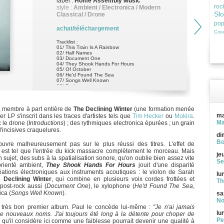
label :
Home Assembly Music
roc
style :
Ambient / Electronica / Modern
Sl
Classical / Drone
po
achat/téléchargement
Cove
Tracklist :
01/ This Train Is A Rainbow
02/ Half Names
03/ Document One
04/ They Shook Hands For Hours
05/ Of October
06/ He'd Found The Sea
07/ Songs Well Known
08/ Broken
09/ I'm Fond Of Maps
10/ Introductions
 membre à part entière de
The Declining Winter
(une formation menée
ma
er LP s'inscrit dans les traces d'artistes tels que
Tim Hecker
ou
Mokira
.
Ma
 le drone (
Introductions
) ; des rythmiques electronica épurées ; un grain
d'incisives craquelures.
di
Bo
uvre malheureusement pas sur le plus réussi des titres. L'effet de
, est tel que l'entrée du kick massacre complètement le morceau. Mais
je
sujet, des subs à la spatialisation sonore, qu'on oublie bien assez vite
Se
rienté ambient,
They Shook Hands For Hours
jouit d'une disparité
ations électroniques aux instruments acoutiques : le violon de Sarah
lu
 Declining Winter
, qui combine en plusieurs voix cordes frottées et
Th
 post-rock aussi (
Document One
), le xylophone (
He'd Found The Sea
,
ica (
Songs Well Known
).
sa
No
 très bon premier album. Paul le concède lui-même :
"Je n'ai jamais
lu
de nouveaux noms. J'ai toujours été long à la détente pour choper de
Pe
qu'il considère ici comme une faiblesse pourrait devenir une qualité à