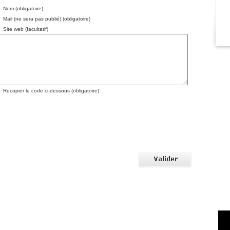
Nom (obligatoire)
Mail (ne sera pas publié) (obligatoire)
Site web (facultatif)
Recopier le code ci-dessous (obligatoire)