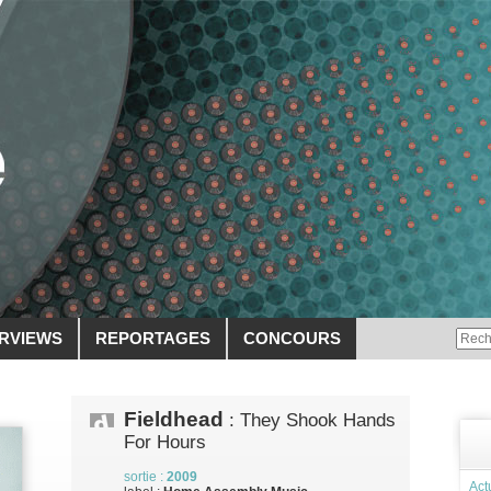
ERVIEWS
REPORTAGES
CONCOURS
Fieldhead
: They Shook Hands
For Hours
sortie :
2009
Act