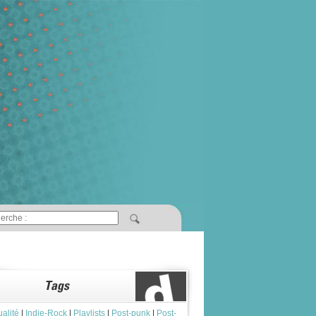
ualité
|
Indie-Rock
|
Playlists
|
Post-punk
|
Post-