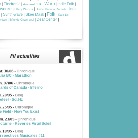
Warp
k
|
Electronic
|
|
|
indie Folk
|
Ambient Folk
owcore
|
|
|
indie-
Hilary Woods
Howlin Banana Records
Folk
p
|
Synth-wave
|
Skee Mask
|
|
Kara-Lis
|
|
Deaf Center
|
rdale
Brìghde Chaimbeul
r. 30/06
-
Chronique
ria BC - Marathon
m. 07/06
-
Chronique
ards of Canada - Inferno
u. 28/05
-
Blog
efeel - Sol.Hz
n. 25/05
-
Chronique
e Field - Now You Exist
m. 23/05
-
Chronique
cturne - Rêveries Virgil Soleil
n. 18/05
-
Blog
rspectives Musicales #11