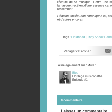
l'écoute de sa musique. Il offre une 
fantasque, recèlent d'une essence caract
ressembler.
L'édition limitée (non chroniquée ici) 
et d'autres encore).
Tags :
Fieldhead
|
They Shook Hand
Partager cet article :
A lire également sur dMute :
Blog
Florilège musicopathe
Episode #1
0 commentaire
Laissez un commentaire