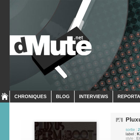
CHRONIQUES
BLOG
INTERVIEWS
REPORT
Plux
sortie :
2
label :
K
style :
El