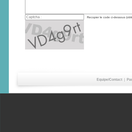
Recopier le code ci-dessous (obli
Equipe/Contact
|
Pa