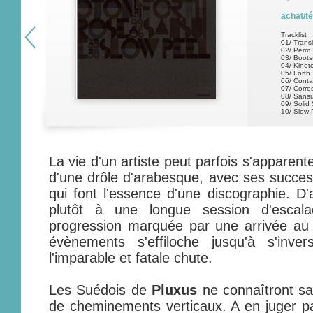
achat/t
Tracklist :
01/ Trans
02/ Perm
03/ Boots
04/ Kinot
05/ Forth
06/ Conta
07/ Corro
08/ Sansu
09/ Solid 
10/ Slow 
La vie d'un artiste peut parfois s'apparen
d'une drôle d'arabesque, avec ses succes
qui font l'essence d'une discographie. D'
plutôt à une longue session d'escala
progression marquée par une arrivée au 
évènements s'effiloche jusqu'à s'inv
l'imparable et fatale chute.
Les Suédois de
Pluxus
ne connaîtront sa
de cheminements verticaux. A en juger p