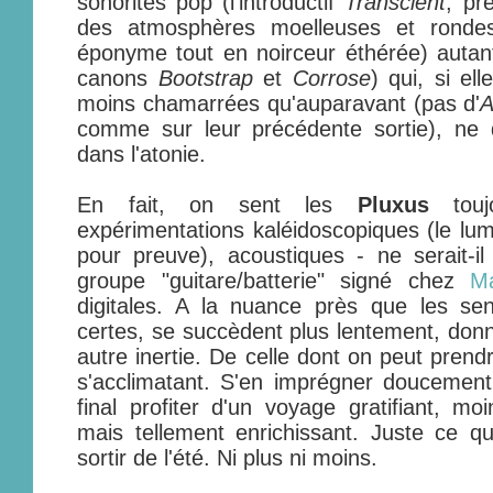
sonorités pop (l'introductif
Transcient
, pr
des atmosphères moelleuses et rondes, 
éponyme tout en noirceur éthérée) autan
canons
Bootstrap
et
Corrose
) qui, si el
moins chamarrées qu'auparavant (pas d'
A
comme sur leur précédente sortie), ne
dans l'atonie.
En fait, on sent les
Pluxus
toujo
expérimentations kaléidoscopiques (le l
pour preuve), acoustiques - ne serait-il 
groupe "guitare/batterie" signé chez
M
digitales. A la nuance près que les sen
certes, se succèdent plus lentement, donn
autre inertie. De celle dont on peut prend
s'acclimatant. S'en imprégner doucemen
final profiter d'un voyage gratifiant, 
mais tellement enrichissant. Juste ce qu'i
sortir de l'été. Ni plus ni moins.