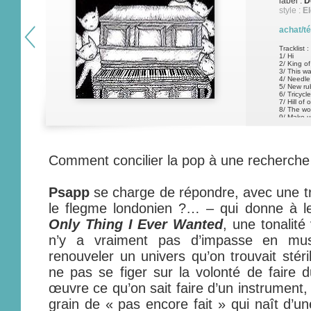
label :
D
style :
El
achat/t
Tracklist :
1/ Hi
2/ King o
3/ This w
4/ Needle
5/ New ru
6/ Tricycle
7/ Hill of
8/ The wo
9/ Make 
10/ Eatin
11/ Upstai
Comment concilier la pop à une recherche 
Psapp
se charge de répondre, avec une tr
le flegme londonien ?… – qui donne à 
Only Thing I Ever Wanted
, une tonalité 
n’y a vraiment pas d’impasse en mus
renouveler un univers qu’on trouvait stérile
ne pas se figer sur la volonté de faire
œuvre ce qu’on sait faire d’un instrument, 
grain de « pas encore fait » qui naît d’u