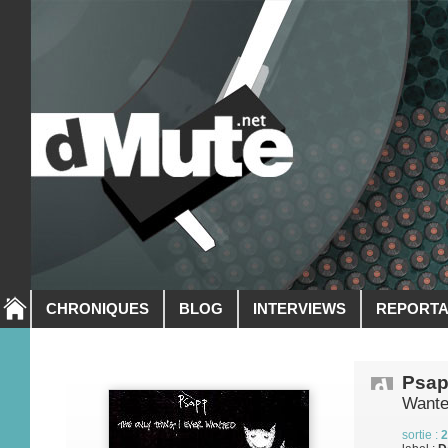
CHRONIQUES
BLOG
INTERVIEWS
REPORT
Psa
Want
sortie :
2