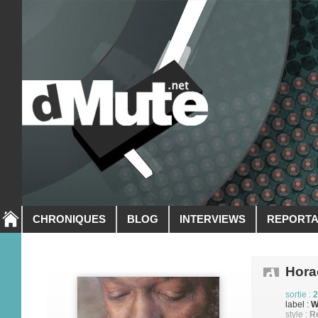
CHRONIQUES
BLOG
INTERVIEWS
REPORT
Hora
sortie :
2
label :
W
style :
R