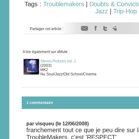
Tags :
Troublemakers
|
Doubts & Convict
Jazz
|
Trip-Hop
Partager cet article :
A lire également sur dMute :
Stereo Pictures vol. 2
(2003)
MK2
Nu Soul/Jazz/Old School/Cinema
1 commentaire
par visqueu (le 12/06/2008)
franchement tout ce que je peu dire sur
TroubleMakers, c'est 'RESPECT'