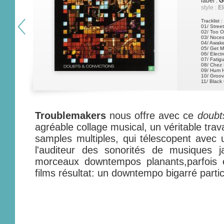
label :
G
style :
El
Tracklist :
01/ Stree
02/ Too O
03/ Noces
04/ Awak
05/ Get M
06/ Electr
07/ Fatig
08/ Chez 
09/ Hum 
10/ Groov
11/ Black 
Troublemakers
nous offre avec ce
doubt
agréable collage musical, un véritable tra
samples multiples, qui télescopent avec 
l'auditeur des sonorités de musiques j
morceaux downtempos planants,parfois 
films résultat: un downtempo bigarré partic