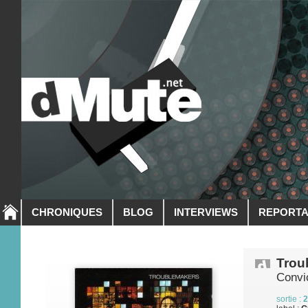
CHRONIQUES
BLOG
INTERVIEWS
REPORT
Trou
Convi
sortie :
2