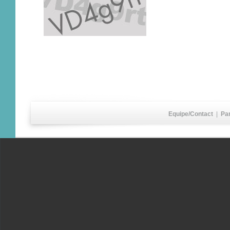
Equipe/Contact
|
Pa