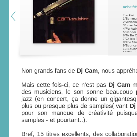
achat/t
Tracklist :
1/Summer 
2/Welcome
3/Love J
4/For Aal
5/Condor
6/To Be 
7/Child's 
8/The Sh
9/Bounce
10/Soulsh
11/3/4 Int
12/He's 
13/Afu Ra
14/Voodo
15/Elevat
Non grands fans de
Dj Cam
, nous appréh
Mais cette fois-ci, ce n'est pas
Dj Cam
m
des musiciens, le son sonne beaucoup p
jazz (en concert, ça donne un gigantesque
plus ou presque plus de samples( vant
Dj
pour son manque de créativité puisque
samples - et pourtant..).
Bref, 15 titres excellents, des collabora