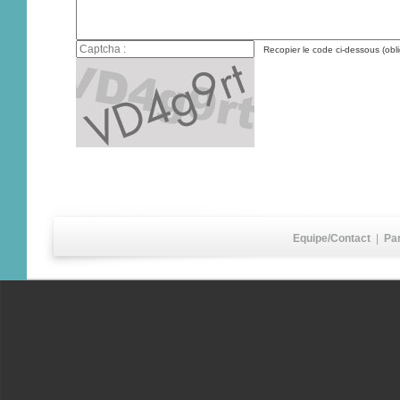
Recopier le code ci-dessous (obli
Equipe/Contact
|
Pa