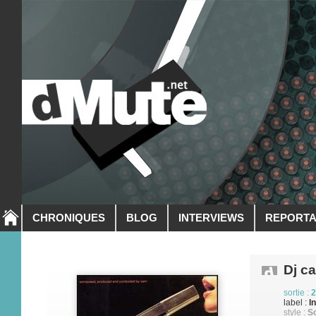
CHRONIQUES
BLOG
INTERVIEWS
REPORT
Dj c
sortie :
2
label :
I
style :
So