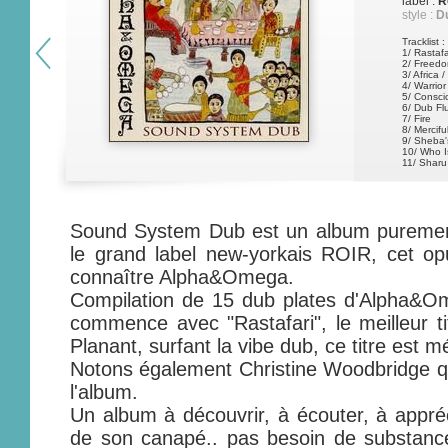
label :
R
style :
D
Tracklist :
1/ Rastafa
2/ Freedo
3/ Africa /
4/ Warrior
5/ Consc
6/ Dub Fl
7/ Fire
8/ Mercifu
9/ Sheba'
10/ Who I
11/ Sharu
12/ Ancien
1
Sound System Dub est un album puremen
le grand label new-yorkais ROIR, cet op
connaître Alpha&Omega.
Compilation de 15 dub plates d'Alpha&
commence avec "Rastafari", le meilleur ti
Planant, surfant la vibe dub, ce titre est m
Notons également Christine Woodbridge qu
l'album.
Un album à découvrir, à écouter, à appré
de son canapé.. pas besoin de substance