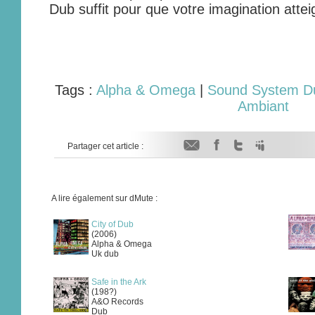
Dub suffit pour que votre imagination atte
Tags :
Alpha & Omega
|
Sound System D
Ambiant
Partager cet article :
A lire également sur dMute :
City of Dub
(2006)
Alpha & Omega
Uk dub
Safe in the Ark
(198?)
A&O Records
Dub