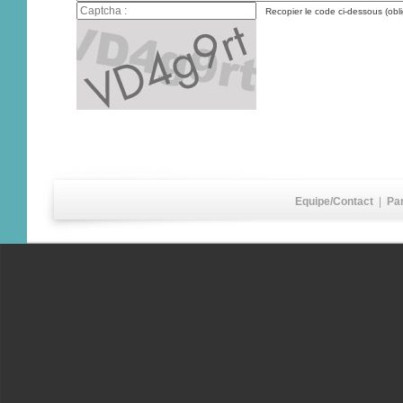
Recopier le code ci-dessous (obli
Equipe/Contact
|
Pa