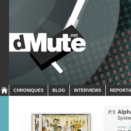
CHRONIQUES
BLOG
INTERVIEWS
REPORT
Alph
Syste
sortie :
1