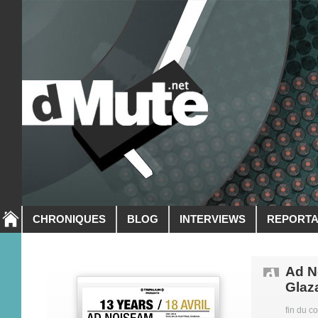
CHRONIQUES
BLOG
INTERVIEWS
REPORT
Ad N
Glaza
fin du c