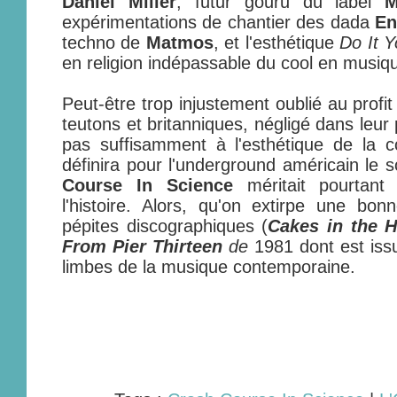
Daniel Miller
, futur gouru du label
M
expérimentations de chantier des dada
En
techno de
Matmos
, et l'esthétique
Do It Y
en religion indépassable du cool en musiq
Peut-être trop injustement oublié au profi
teutons et britanniques, négligé dans leur
pas suffisamment à l'esthétique de la 
définira pour l'underground américain le
Course In Science
méritait pourtan
l'histoire. Alors, qu'on extirpe une bon
pépites discographiques (
Cakes in the 
From Pier Thirteen
de
1981 dont est issu
limbes de la musique contemporaine.