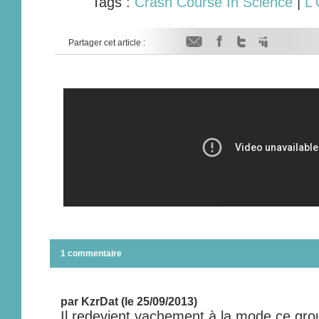
Tags :
Crash Course In Science
|
L'
Partager cet article :
1 commentaire
par KzrDat (le 25/09/2013)
Il redevient vachement à la mode ce gr