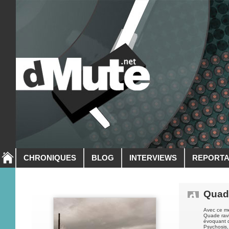
CHRONIQUES
BLOG
INTERVIEWS
REPORT
Quad
Avec ce me
Quade ravi
évoquant d
Psychosis,