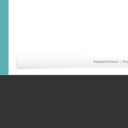
Equipe/Contact
|
Pa