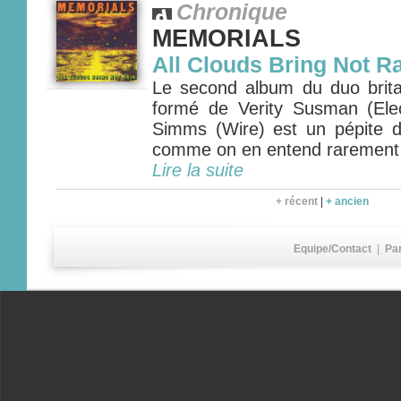
Chronique
MEMORIALS
All Clouds Bring Not R
Le second album du duo bri
formé de Verity Susman (Ele
Simms (Wire) est un pépite 
comme on en entend rarement
Lire la suite
+ récent
|
+ ancien
Equipe/Contact
|
Pa