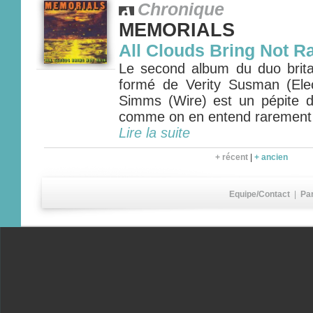
Chronique
MEMORIALS
All Clouds Bring Not R
Le second album du duo bri
formé de Verity Susman (Ele
Simms (Wire) est un pépite 
comme on en entend rarement
Lire la suite
+ récent
|
+ ancien
Equipe/Contact
|
Pa