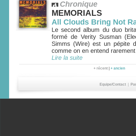
Chronique
MEMORIALS
All Clouds Bring Not R
Le second album du duo bri
formé de Verity Susman (Ele
Simms (Wire) est un pépite 
comme on en entend rarement
Lire la suite
+ récent
|
+ ancien
Equipe/Contact
|
Pa