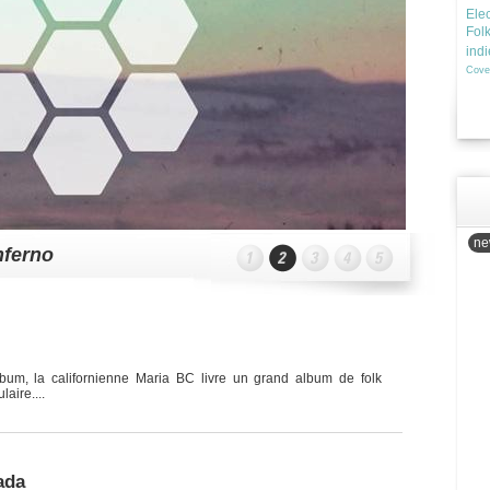
Elec
Fol
ind
Cove
new
nferno
bum, la californienne Maria BC livre un grand album de folk
aire....
ada