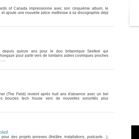
ards of Canada impressionne avec son cinquième album, le
, et ajoute une nouvelle pièce maîtresse à sa discographie déjà
t depuis quinze ans pour le duo britannique Seefeel qui
hoegaze pour partir vers de lointains astres cosmiques proches
....
ner (The Field) revient après huit ans d'absence avec un bel
s boucles tech house vers de nouvelles sonorités plus
leil
s pour des projets annexes (théâtre, installations, podcasts…),