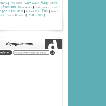
Warp
tronic
|
Post-rock
|
Synth-wave
|
|
indie
Slowcore
k
|
|
|
|
Hilary Woods
Howlin Banana Records
Folk
ie-pop
|
Skee Mask
|
|
|
Ambient Folk
Kara-Lis
|
|
Deaf Center
|
rdale
Brìghde Chaimbeul
sletter :
ok