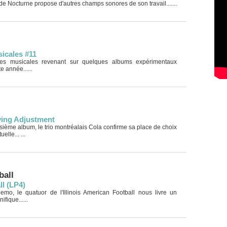
de Nocturne propose d'autres champs sonores de son travail.......
icales #11
ves musicales revenant sur quelques albums expérimentaux
e année......
iving Adjustment
isième album, le trio montréalais Cola confirme sa place de choix
elle... ...
ball
l (LP4)
o, le quatuor de l'Illinois American Football nous livre un
fique......