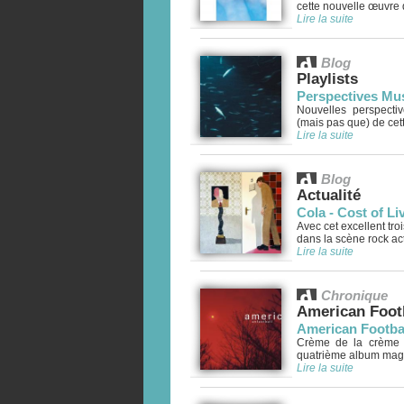
cette nouvelle œuvre 
Lire la suite
Blog
Playlists
Perspectives Mus
Nouvelles perspecti
(mais pas que) de cett
Lire la suite
Blog
Actualité
Cola - Cost of L
Avec cet excellent tro
dans la scène rock actu
Lire la suite
Chronique
American Foot
American Footbal
Crème de la crème em
quatrième album magni
Lire la suite