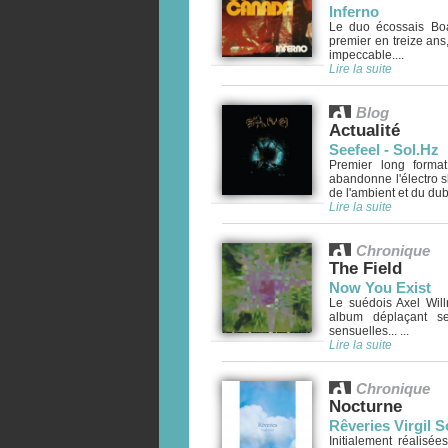
Inferno
Le duo écossais Bo
premier en treize ans
impeccable....
Lire la suite
Blog
Actualité
Seefeel - Sol.Hz
Premier long forma
abandonne l'électro s
de l'ambient et du dub..
Lire la suite
Chronique
The Field
Now You Exist
Le suédois Axel Will
album déplaçant se
sensuelles... ...
Lire la suite
Chronique
Nocturne
Rêveries Virgil So
Initialement réalisée