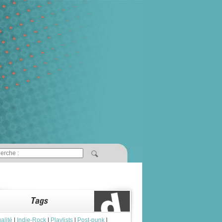
alité
|
Indie-Rock
|
Playlists
|
Post-punk
|