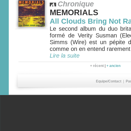
Chronique
MEMORIALS
All Clouds Bring Not R
Le second album du duo bri
formé de Verity Susman (Ele
Simms (Wire) est un pépite 
comme on en entend rarement
Lire la suite
+ récent
|
+ ancien
Equipe/Contact
|
Pa