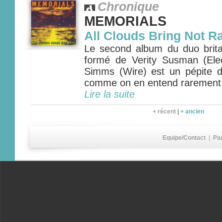
Chronique
MEMORIALS
All Clouds Bring Not R
Le second album du duo bri
formé de Verity Susman (Ele
Simms (Wire) est un pépite 
comme on en entend rarement
Lire la suite
+ récent
|
+ ancien
Equipe/Contact
|
Pa