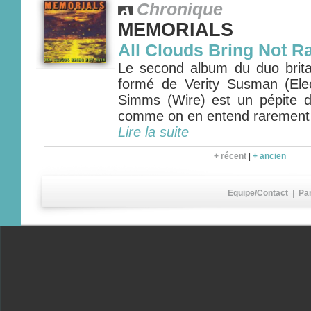
Chronique
MEMORIALS
All Clouds Bring Not R
Le second album du duo bri
formé de Verity Susman (Ele
Simms (Wire) est un pépite 
comme on en entend rarement
Lire la suite
+ récent
|
+ ancien
Equipe/Contact
|
Pa