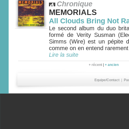
Chronique
MEMORIALS
All Clouds Bring Not R
Le second album du duo bri
formé de Verity Susman (Ele
Simms (Wire) est un pépite 
comme on en entend rarement
Lire la suite
+ récent
|
+ ancien
Equipe/Contact
|
Pa