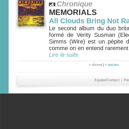
Chronique
MEMORIALS
All Clouds Bring Not R
Le second album du duo bri
formé de Verity Susman (Ele
Simms (Wire) est un pépite 
comme on en entend rarement
Lire la suite
+ récent
|
+ ancien
Equipe/Contact
|
Pa