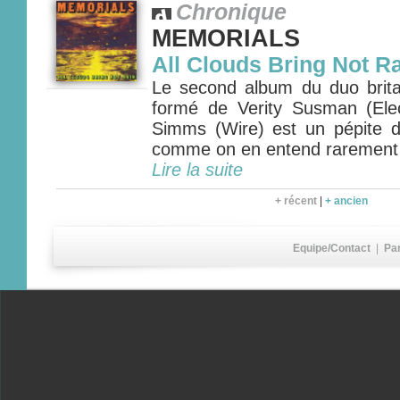
Chronique
MEMORIALS
All Clouds Bring Not R
Le second album du duo bri
formé de Verity Susman (Ele
Simms (Wire) est un pépite 
comme on en entend rarement
Lire la suite
+ récent
|
+ ancien
Equipe/Contact
|
Pa