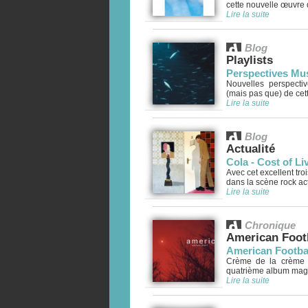
cette nouvelle œuvre 
Lire la suite
Blog
Playlists
Perspectives Mus
Nouvelles perspecti
(mais pas que) de cett
Lire la suite
Blog
Actualité
Cola - Cost of L
Avec cet excellent tro
dans la scène rock actu
Lire la suite
Chronique
American Foot
American Footbal
Crème de la crème em
quatrième album magni
Lire la suite