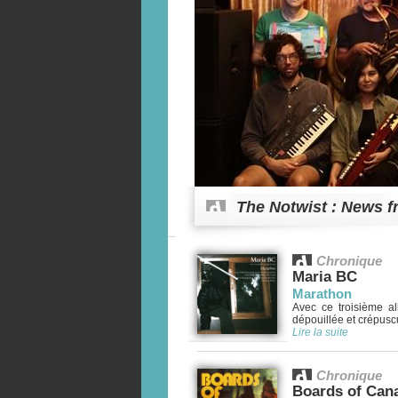
The Notwist : News 
Chronique
Maria BC
Marathon
Avec ce troisième al
dépouillée et crépuscul
Lire la suite
Chronique
Boards of Can