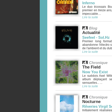
Inferno
Le duo écossais Bo
premier en treize ans
impeccable....
Lire la suite
Blog
Actualité
Seefeel - Sol.Hz
Premier long forma
abandonne l'électro s
de l'ambient et du dub..
Lire la suite
Chronique
The Field
Now You Exist
Le suédois Axel Will
album déplaçant se
sensuelles... ...
Lire la suite
Chronique
Nocturne
Rêveries Virgil So
Initialement réalisée