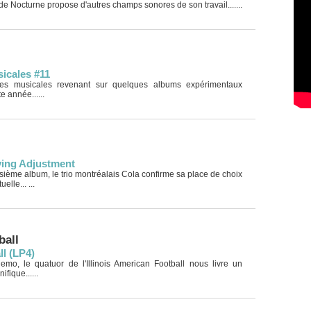
de Nocturne propose d'autres champs sonores de son travail.......
icales #11
ves musicales revenant sur quelques albums expérimentaux
e année......
iving Adjustment
isième album, le trio montréalais Cola confirme sa place de choix
elle... ...
ball
l (LP4)
o, le quatuor de l'Illinois American Football nous livre un
fique......