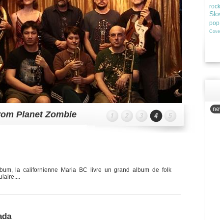
roc
Slo
pop
Cove
new
from Planet Zombie
bum, la californienne Maria BC livre un grand album de folk
aire....
ada