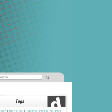
alité
|
Indie-Rock
|
Playlists
|
Post-punk
|
Post-