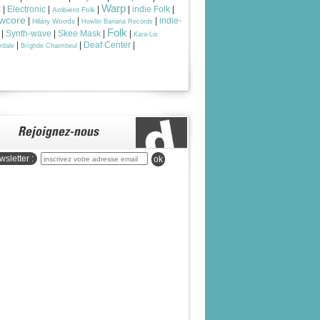
Warp
k
|
Electronic
|
|
|
indie Folk
|
Ambient Folk
wcore
|
|
|
indie-
Hilary Woods
Howlin Banana Records
Folk
|
Synth-wave
|
Skee Mask
|
|
Kara-Lis
|
|
Deaf Center
|
rdale
Brìghde Chaimbeul
sletter :
ok