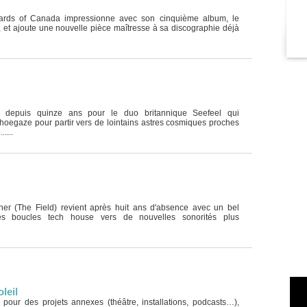
ards of Canada impressionne avec son cinquième album, le
, et ajoute une nouvelle pièce maîtresse à sa discographie déjà
t depuis quinze ans pour le duo britannique Seefeel qui
hoegaze pour partir vers de lointains astres cosmiques proches
....
ner (The Field) revient après huit ans d'absence avec un bel
s boucles tech house vers de nouvelles sonorités plus
leil
s pour des projets annexes (théâtre, installations, podcasts…),