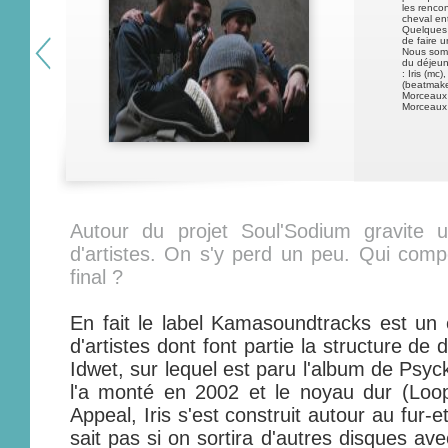
les renco
cheval en
Quelques m
de faire 
Nous somm
du déjeune
: Iris (m
(beatmake
Morceaux 
Morceaux 
Autour du projet Soul'Sodium gravite 
d'artistes. On s'y perd un peu. Qui co
final ?
En fait le label Kamasoundtracks est un 
d'artistes dont font partie la structure de 
Idwet, sur lequel est paru l'album de Psy
l'a monté en 2002 et le noyau dur (Loo
Appeal, Iris s'est construit autour au fur-
sait pas si on sortira d'autres disques av