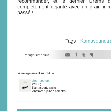
recommander, et le dernier Grems qu
complétement déjanté avec un grain inimit
passé !
Tags :
Kamasoundtr
Partager cet article :
A lire également sur dMute :
Soul' sodium
(2006)
Kamasoundtracks
Abstract hip-hop / électro