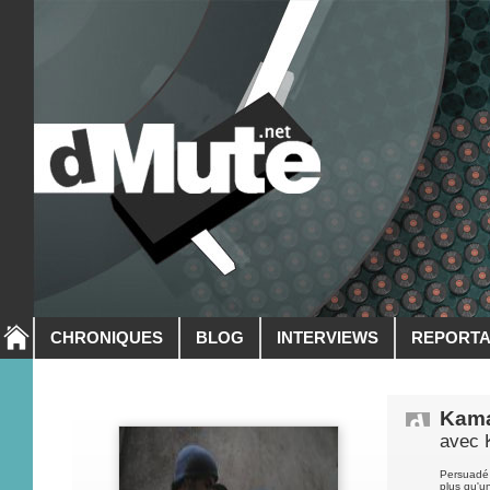
CHRONIQUES
BLOG
INTERVIEWS
REPORT
Kama
avec 
Persuadé 
plus qu'u