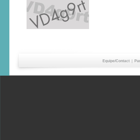
Equipe/Contact
|
Pa