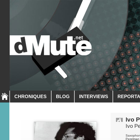
CHRONIQUES
BLOG
INTERVIEWS
REPORT
Ivo 
Ivo P
Saxophoni
Perelman e