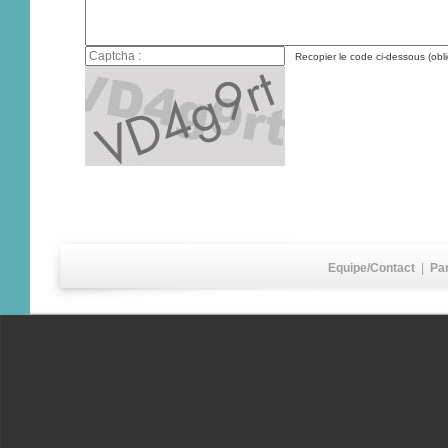
Recopier le code ci-dessous (obli
Equipe/Contact
|
Pa