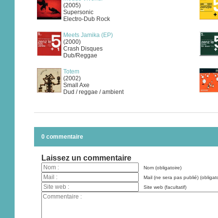
(2005)
Supersonic
Electro-Dub Rock
Meets Jamika (EP)
(2000)
Crash Disques
Dub/Reggae
Totem
(2002)
Small Axe
Dud / reggae / ambient
0 commentaire
Laissez un commentaire
Nom (obligatoire)
Mail (ne sera pas publié) (obligato
Site web (facultatif)