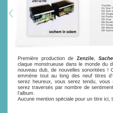
Tracklist :
01/ Dub T
02/ Dub 
03/ Singl
04/ Pyrrhu
05/ H-air
06/ Alcali
07/ Pumpi
08/ Warni
09/ Sach
Première production de
Zenzile
,
Sach
claque monstrueuse dans le monde du d
nouveau dub, de nouvelles sonoritées ! 
emmène tout au long des neuf titres d'
serez heureux, vous serez tendu, vous s
serez traversés par nombre de sentiments
l'album.
Aucune mention spéciale pour un titre ici, 