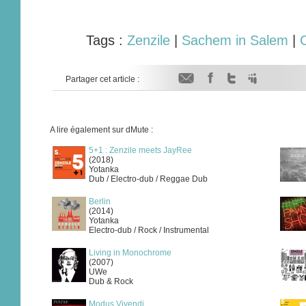
Tags :
Zenzile
|
Sachem in Salem
|
Partager cet article :
A lire également sur dMute :
5+1 : Zenzile meets JayRee
(2018)
Yotanka
Dub / Electro-dub / Reggae Dub
Berlin
(2014)
Yotanka
Electro-dub / Rock / Instrumental
Living in Monochrome
(2007)
UWe
Dub & Rock
Modus Vivendi