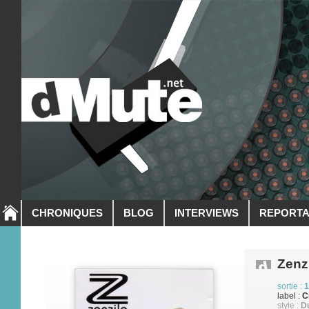
CHRONIQUES
BLOG
INTERVIEWS
REPORT
Zenz
sortie :
1
label :
C
style :
D