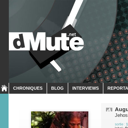
CHRONIQUES
BLOG
INTERVIEWS
REPORT
Augu
Jehos
sortie :
1