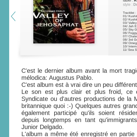
label :
R
style :
D
Tracklist :
01/ Kushi
02/ Kushi
03/ Valle
04/ Jah E
05/ Sky G
06/ Fogg
07/ Chal
08/ 3rd G
09/ Omega
10/ Intern
11/ Sea S
12/ Burni
13/ Sleep
14/ Ethio
C'est le dernier album avant la mort trag
mélodica: Augustus Pablo.
C'est album est à vrai dire un peu différen
Le son est plus clair et plus froid, ce
Syndicate ou d'autres productions de la
britannique quoi :-) Quelques autres grand
également participé qu'ils soient réside
depuis longtemps en tant qu'immigrants
Junior Delgado.
L'album a même été enregistré en partie 