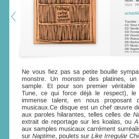
label :
N
style :
Hi
achat/t
Tracklist :
01/ Strut
02/ Nerdb
03/ Fend
04/ Drunk
05/ Robos
06/ Barho
07/ Music
08/ Napti
09/ A Nig
10/ Templ
11/ Scurv
12/ Like I
13/ Barho
14/
Ne vous fiez pas sa petite bouille symp
monstre. Un monstre des platines, un
sample. Et pour son premier véritable 
Tune, ce qui force déjà le respect), 
immense talent, en nous proposant d’
musicaux.Ce disque est un chef œuvre de 
aux paroles hilarantes, telles celles de
N
extrait de reportage sur les koalas, ou
A
aux samples musicaux carrément surréali
sur
Naptime
, poulets sur
Like Irregular Ch