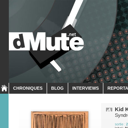
CHRONIQUES
BLOG
INTERVIEWS
REPORT
Kid 
Synd
sortie :
2