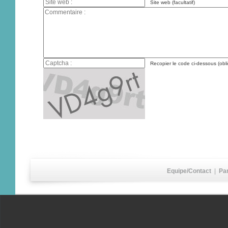
Site web (facultatif)
Recopier le code ci-dessous (obli
Equipe/Contact
|
Pa