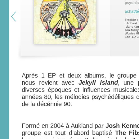
psychéd
achat/t
Tracklist :
01/ Beat 
Island (a
Too Many
Worries 0
End 11/ J
Après 1 EP et deux albums, le groupe
nous revient avec
Jekyll Island
, une 
diverses époques et influences musicale
années 80, les mélodies psychédéliques de
de la décénnie 90.
Formé en 2004 à Aukland par
Josh Kenn
groupe est tout d’abord baptisé
The Fib