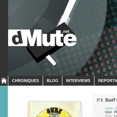
CHRONIQUES
BLOG
INTERVIEWS
REPORT
Surf 
sortie :
2
label :
F
style :
In