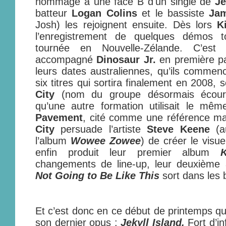
hommage à une face B d'un single de
Je
batteur
Logan Colins
et le bassiste
Ja
Josh) les rejoignent ensuite. Dès lors
K
l’enregistrement de quelques démos t
tournée en Nouvelle-Zélande. C’est
accompagné
Dinosaur Jr.
en première p
leurs dates australiennes, qu’ils comme
six titres qui sortira finalement en 2008,
City
(nom du groupe désormais écourt
qu’une autre formation utilisait le 
Pavement
, cité comme une référence ma
City
persuade l’artiste
Steve Keene
(au
l’album
Wowee Zowee
) de créer le visu
enfin produit leur premier album
changements de line-up, leur deuxièm
Not Going to Be Like This
sort dans les
Et c’est donc en ce début de printemps q
son dernier opus :
Jekyll Island.
Fort d’i