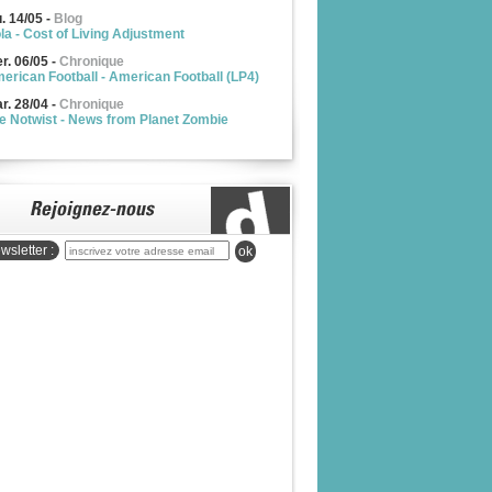
u. 14/05
-
Blog
la - Cost of Living Adjustment
r. 06/05
-
Chronique
erican Football - American Football (LP4)
r. 28/04
-
Chronique
e Notwist - News from Planet Zombie
wsletter :
ok