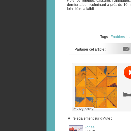
violence retenue, cassures rythmiques
dernier album culminant à près de 10 m
loin d'être affaibli.
Tags :
Enablers
|
L
Partager cet article :
A lire également sur dMute :
Zones