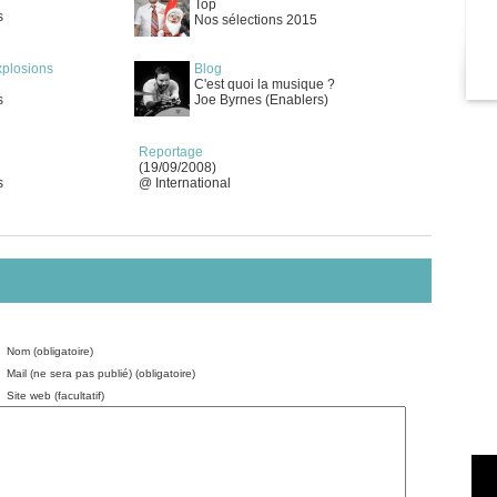
Top
s
Nos sélections 2015
xplosions
Blog
C'est quoi la musique ?
s
Joe Byrnes (Enablers)
Reportage
(19/09/2008)
s
@ International
Nom (obligatoire)
Mail (ne sera pas publié) (obligatoire)
Site web (facultatif)