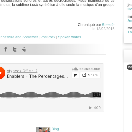
, déflagrations sonores et autres décrochages. Pièce maîtresse de ce
inutes, la sublime
Look
synthétise à elle seule la musique d'un groupe
je
Co
me
Am
Chroniqué par
Romain
ma
le 18/02/2015
Th
ancashire and Somerset
|
Post-rock
|
Spoken words
ne
Blog