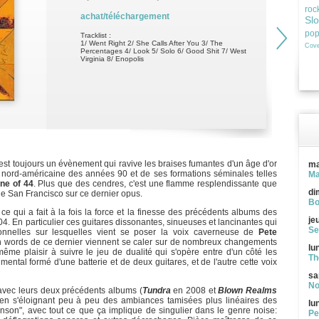
roc
achat/téléchargement
Sl
po
Tracklist :
1/ Went Right 2/ She Calls After You 3/ The
Cove
Percentages 4/ Look 5/ Solo 6/ Good Shit 7/ West
Virginia 8/ Enopolis
est toujours un évènement qui ravive les braises fumantes d'un âge d'or
ma
e nord-américaine des années 90 et de ses formations séminales telles
Ma
ne of 44
. Plus que des cendres, c'est une flamme resplendissante que
di
de San Francisco sur ce dernier opus.
Bo
 ce qui a fait à la fois la force et la finesse des précédents albums des
je
4. En particulier ces guitares dissonantes, sinueuses et lancinantes qui
Se
nnelles sur lesquelles vient se poser la voix caverneuse de
Pete
en words de ce dernier viennent se caler sur de nombreux changements
lu
ême plaisir à suivre le jeu de dualité qui s'opère entre d'un côté les
Th
ental formé d'une batterie et de deux guitares, et de l'autre cette voix
sa
No
 avec leurs deux précédents albums (
Tundra
en 2008 et
Blown Realms
en s'éloignant peu à peu des ambiances tamisées plus linéaires des
lu
nson", avec tout ce que ça implique de singulier dans le genre noise:
Pe