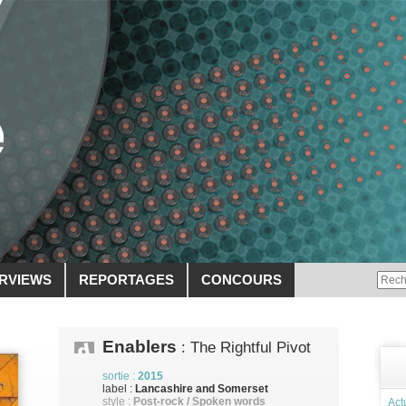
ERVIEWS
REPORTAGES
CONCOURS
Enablers
: The Rightful Pivot
sortie :
2015
label :
Lancashire and Somerset
style :
Post-rock / Spoken words
Act