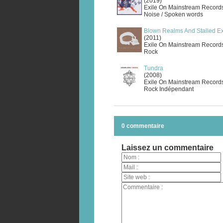
(2019)
Exile On Mainstream Record
Noise / Spoken words
Blown Realms And Stalled E
(2011)
Exile On Mainstream Record
Rock
Tundra
(2008)
Exile On Mainstream Record
Rock Indépendant
0 commentaire
Laissez un commentaire