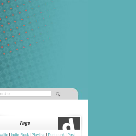
ualité
|
Indie-Rock
|
Playlists
|
Post-punk
|
Post-