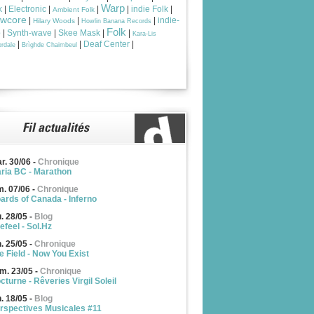
Warp
k
|
Electronic
|
|
|
indie Folk
|
Ambient Folk
owcore
|
|
|
indie-
Hilary Woods
Howlin Banana Records
Folk
p
|
Synth-wave
|
Skee Mask
|
|
Kara-Lis
|
|
Deaf Center
|
rdale
Brìghde Chaimbeul
r. 30/06
-
Chronique
ria BC - Marathon
m. 07/06
-
Chronique
ards of Canada - Inferno
u. 28/05
-
Blog
efeel - Sol.Hz
n. 25/05
-
Chronique
e Field - Now You Exist
m. 23/05
-
Chronique
cturne - Rêveries Virgil Soleil
n. 18/05
-
Blog
rspectives Musicales #11