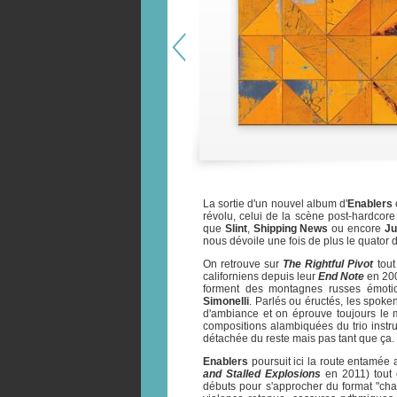
La sortie d'un nouvel album d'
Enablers
révolu, celui de la scène post-hardcor
que
Slint
,
Shipping News
ou encore
Ju
nous dévoile une fois de plus le quator 
On retrouve sur
The Rightful Pivot
tout
californiens depuis leur
End Note
en 200
forment des montagnes russes émotio
Simonelli
. Parlés ou éructés, les spok
d'ambiance et on éprouve toujours le m
compositions alambiquées du trio instrum
détachée du reste mais pas tant que ça.
Enablers
poursuit ici la route entamée
and Stalled Explosions
en 2011) tout 
débuts pour s'approcher du format "cha