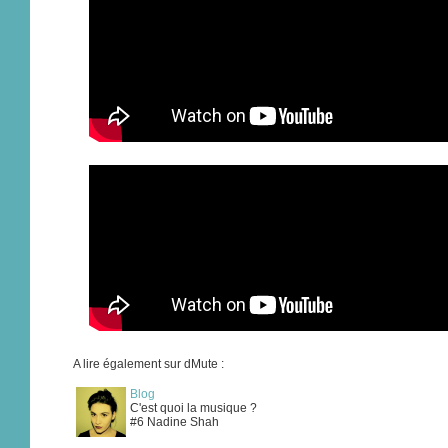
A lire également sur dMute :
Blog
C'est quoi la musique ?
#6 Nadine Shah