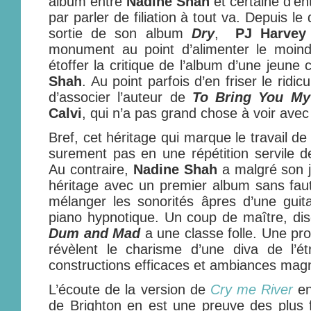
album entre
Nadine Shah
et certaine d’entr
par parler de filiation à tout va. Depuis l
sortie de son album
Dry
,
PJ Harvey
monument au point d’alimenter le moin
étoffer la critique de l’album d’une jeu
Shah
. Au point parfois d’en friser le ridicu
d’associer l’auteur de
To Bring You My
Calvi
, qui n’a pas grand chose à voir avec
Bref, cet héritage qui marque le travail d
surement pas en une répétition servile d
Au contraire,
Nadine Shah
a malgré son j
héritage avec un premier album sans faute
mélanger les sonorités âpres d’une guit
piano hypnotique. Un coup de maître, dis
Dum and Mad
a une classe folle. Une pro
révèlent le charisme d’une diva de l’é
constructions efficaces et ambiances mag
L’écoute de la version de
Cry me River
en
de Brighton en est une preuve des plus 