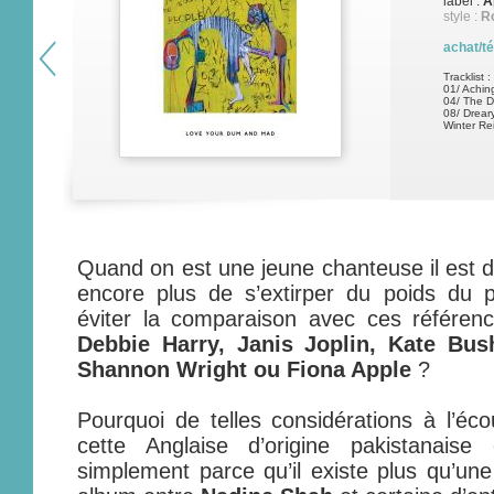
label :
A
style :
Ro
achat/t
Tracklist :
01/ Achi
04/ The De
08/ Drear
Winter Re
Quand on est une jeune chanteuse il est di
encore plus de s’extirper du poids du
éviter la comparaison avec ces référe
Debbie Harry, Janis Joplin, Kate Bus
Shannon Wright ou Fiona Apple
?
Pourquoi de telles considérations à l’é
cette Anglaise d’origine pakistanais
simplement parce qu’il existe plus qu’une 