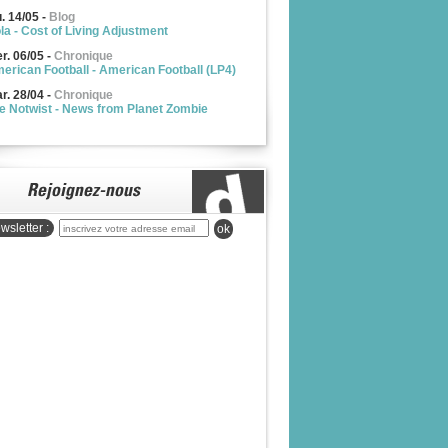
u. 14/05
-
Blog
la - Cost of Living Adjustment
r. 06/05
-
Chronique
erican Football - American Football (LP4)
r. 28/04
-
Chronique
e Notwist - News from Planet Zombie
wsletter :
ok