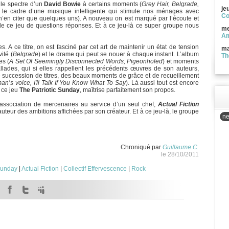
 le spectre d’un
David Bowie
à certains moments (
Grey Hair, Belgrade,
je
 le cadre d’une musique intelligente qui stimule nos ménages avec
Co
’en citer que quelques uns). A nouveau on est marqué par l’écoute et
e de ce jeu de questions réponses. Et à ce jeu-là ce super groupe nous
me
Am
s. A ce titre, on est fasciné par cet art de maintenir un état de tension
ma
ité (
Belgrade
) et le drame qui peut se nouer à chaque instant. L’album
Th
es (
A Set Of Seemingly Disconnected Words, Pigeonholed
) et moments
lades, qui si elles rappellent les précédents œuvres de son auteurs,
te succession de titres, des beaux moments de grâce et de recueillement
n’s voice, I'll Talk If You Know What To Say
). Là aussi tout est encore
 ce jeu
The Patriotic Sunday
, maîtrise parfaitement son propos.
association de mercenaires au service d’un seul chef,
Actual Fiction
uteur des ambitions affichées par son créateur. Et à ce jeu-là, le groupe
ne
Chroniqué par
Guillaume C.
le 28/10/2011
Sunday
|
Actual Fiction
|
Collectif Effervescence
|
Rock