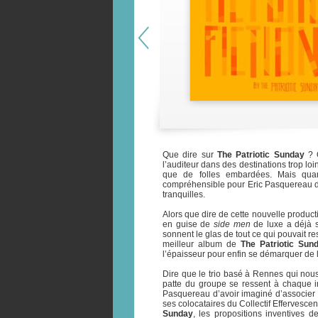
Que dire sur
The Patriotic Sunday
? Q
l’auditeur dans des destinations trop lo
que de folles embardées. Mais qu
compréhensible pour Eric Pasquereau de
tranquilles.
Alors que dire de cette nouvelle produc
en guise de
side men
de luxe a déjà su
sonnent le glas de tout ce qui pouvait res
meilleur album de
The Patriotic Sun
l’épaisseur pour enfin se démarquer de l
Dire que le trio basé à Rennes qui nou
patte du groupe se ressent à chaque inst
Pasquereau d’avoir imaginé d’associer 
ses colocataires du Collectif Effervesce
Sunday
, les propositions inventives d