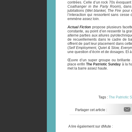
contrées. Celle d’un rock 70s évoquant
Coathanger in the Party Room
), dans
jubilations (
Wet blanket, The Fire
pour n
l’interaction qui ressortent sans cess
emmène assez loin.
Actual Fiction
propose plusieurs facette
constante, au point d’en ressentir la grav
alterne parties aux allures pyrotechniqu
de recueillements dans le cadre de bal
offrent de part leur placement dans cet
(
Self Employment, Quiet & Slow, Everyma
une question d’écrin et de dosages. Et à
Œuvre d’un super groupe ou brillante 
place enfin
The Patriotic Sunday
à la ha
met la barre assez haute.
Tags :
The Patriotic 
Partager cet article :
A lire également sur dMute :