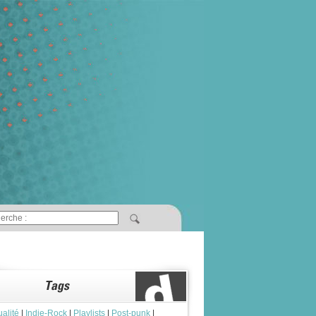
ualité
|
Indie-Rock
|
Playlists
|
Post-punk
|