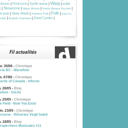
Warp
ctronic
|
Post-rock
|
Synth-wave
|
|
indie
Slowcore
k
|
|
|
|
Hilary Woods
Howlin Banana Records
Folk
ie-pop
|
Skee Mask
|
|
|
Ambient Folk
Kara-Lis
|
|
Deaf Center
|
rdale
Brìghde Chaimbeul
r. 30/06
-
Chronique
ria BC - Marathon
m. 07/06
-
Chronique
ards of Canada - Inferno
u. 28/05
-
Blog
efeel - Sol.Hz
n. 25/05
-
Chronique
e Field - Now You Exist
m. 23/05
-
Chronique
cturne - Rêveries Virgil Soleil
n. 18/05
-
Blog
rspectives Musicales #11