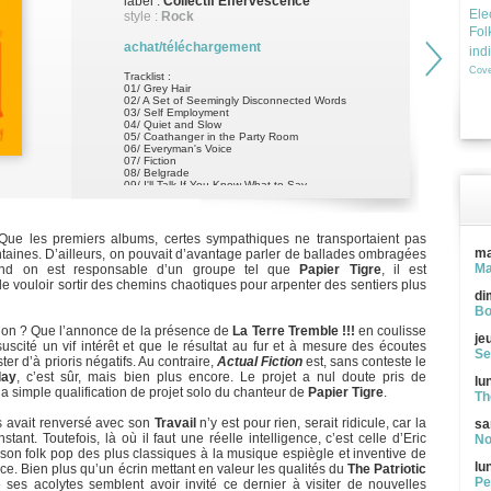
label :
Collectif Effervescence
Ele
style :
Rock
Fol
achat/téléchargement
ind
Cove
Tracklist :
01/ Grey Hair
02/ A Set of Seemingly Disconnected Words
03/ Self Employment
04/ Quiet and Slow
05/ Coathanger in the Party Room
06/ Everyman's Voice
07/ Fiction
08/ Belgrade
09/ I'll Talk If You Know What to Say
10/ Wet Blanket
11/
ue les premiers albums, certes sympathiques ne transportaient pas
ma
intaines. D’ailleurs, on pouvait d’avantage parler de ballades ombragées
Ma
and on est responsable d’un groupe tel que
Papier Tigre
, il est
 vouloir sortir des chemins chaotiques pour arpenter des sentiers plus
di
Bo
tion ? Que l’annonce de la présence de
La Terre Tremble !!!
en coulisse
je
scité un vif intérêt et que le résultat au fur et à mesure des écoutes
Se
ter d’à prioris négatifs. Au contraire,
Actual Fiction
est, sans conteste le
day
, c’est sûr, mais bien plus encore. Le projet a nul doute pris de
lu
a simple qualification de projet solo du chanteur de
Papier Tigre
.
Th
s avait renversé avec son
Travail
n’y est pour rien, serait ridicule, car la
sa
ant. Toutefois, là où il faut une réelle intelligence, c’est celle d’Eric
No
son folk pop des plus classiques à la musique espiègle et inventive de
lu
nce. Bien plus qu’un écrin mettant en valeur les qualités du
The Patriotic
Pe
e ses acolytes semblent avoir invité ce dernier à visiter de nouvelles