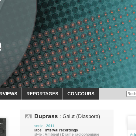
ERVIEWS
REPORTAGES
CONCOURS
Duprass
: Galut (Diaspora)
sortie :
2011
label :
Interval recordings
style :
Ambient / Drame radiophonique
Act