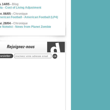
u. 14/05
-
Blog
la - Cost of Living Adjustment
r. 06/05
-
Chronique
erican Football - American Football (LP4)
r. 28/04
-
Chronique
e Notwist - News from Planet Zombie
wsletter :
ok