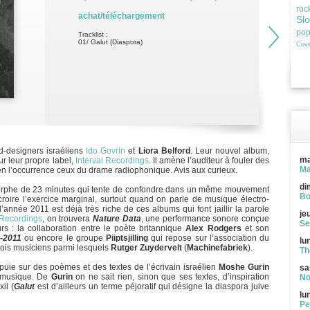
roc
achat/téléchargement
Sl
po
Tracklist :
01/ Galut (Diaspora)
Cove
d-designers israéliens
Ido Govrin
et
Liora Belford
. Leur nouvel album,
ma
sur leur propre label,
Interval Recordings
. Il amène l’auditeur à fouler des
Ma
 en l’occurrence ceux du drame radiophonique. Avis aux curieux.
di
rphe de 23 minutes qui tente de confondre dans un même mouvement
Bo
croire l’exercice marginal, surtout quand on parle de musique électro-
’année 2011 est déjà très riche de ces albums qui font jaillir la parole
je
 Recordings
, on trouvera
Nature Data
, une performance sonore conçue
Se
eurs : la collaboration entre le poète britannique
Alex Rodgers
et son
-2011
ou encore le groupe
Piiptsjilling
qui repose sur l’association du
lu
rois musiciens parmi lesquels
Rutger Zuydervelt
(
Machinefabriek
).
Th
puie sur des poèmes et des textes de l’écrivain israélien
Moshe Gurin
sa
r musique. De
Gurin
on ne sait rien, sinon que ses textes, d’inspiration
No
il (
Galut
est d’ailleurs un terme péjoratif qui désigne la diaspora juive
lu
Pe