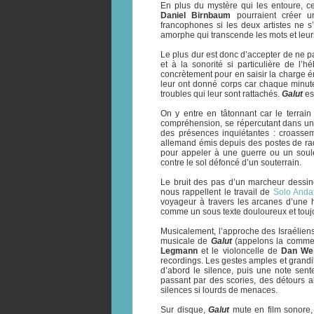
En plus du mystère qui les entoure, c
Daniel Birnbaum
pourraient créer u
francophones si les deux artistes ne s
amorphe qui transcende les mots et leurs
Le plus dur est donc d’accepter de ne p
et à la sonorité si particulière de l’
concrètement pour en saisir la charge é
leur ont donné corps car chaque minu
troubles qui leur sont rattachés.
Galut
es
On y entre en tâtonnant car le terrai
compréhension, se répercutant dans un lo
des présences inquiétantes : croasse
allemand émis depuis des postes de radi
pour appeler à une guerre ou un soulèv
contre le sol défoncé d’un souterrain.
Le bruit des pas d’un marcheur dessine
nous rappellent le travail de
Solo Anda
voyageur à travers les arcanes d’une hi
comme un sous texte douloureux et touj
Musicalement, l’approche des Israéliens
musicale de
Galut
(appelons la comme 
Legmann
et le violoncelle de
Dan Wei
recordings. Les gestes amples et grandil
d’abord le silence, puis une note sent
passant par des scories, des détours a
silences si lourds de menaces.
Sur disque,
Galut
mute en film sonore,