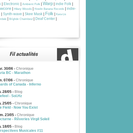
Warp
k
|
Electronic
|
|
|
indie Folk
|
Ambient Folk
owcore
|
|
|
indie-
Hilary Woods
Howlin Banana Records
Folk
p
|
Synth-wave
|
Skee Mask
|
|
Kara-Lis
|
|
Deaf Center
|
rdale
Brìghde Chaimbeul
r. 30/06
-
Chronique
ria BC - Marathon
m. 07/06
-
Chronique
ards of Canada - Inferno
u. 28/05
-
Blog
efeel - Sol.Hz
n. 25/05
-
Chronique
e Field - Now You Exist
m. 23/05
-
Chronique
cturne - Rêveries Virgil Soleil
n. 18/05
-
Blog
rspectives Musicales #11