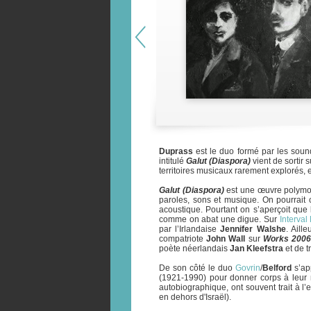
Duprass
est le duo formé par les soun
intitulé
Galut (Diaspora)
vient de sortir 
territoires musicaux rarement explorés,
Galut (Diaspora)
est une œuvre polymo
paroles, sons et musique. On pourrait 
acoustique. Pourtant on s’aperçoit que l
comme on abat une digue. Sur
Interval
par l’Irlandaise
Jennifer Walshe
. Aill
compatriote
John Wall
sur
Works 2006
poète néerlandais
Jan Kleefstra
et de t
De son côté le duo
Govrin
/
Belford
s’ap
(1921-1990) pour donner corps à leu
autobiographique, ont souvent trait à l’ex
en dehors d'Israël).