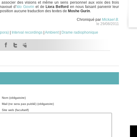
 associer des visions et même un sens personnel aux voix des trois
inavoué d’
Ido Govrin
et de
Liora Belford
en nous faisant parvenir leur
sposition aucune traduction des textes de
Moshe Gurin
.
Chroniqué par
Mickael B.
le 29/08/2011
spora)
|
Interval recordings
|
Ambient
|
Drame radiophonique
Nom (obligatoire)
Mail (ne sera pas publié) (obligatoire)
Site web (facultatif)