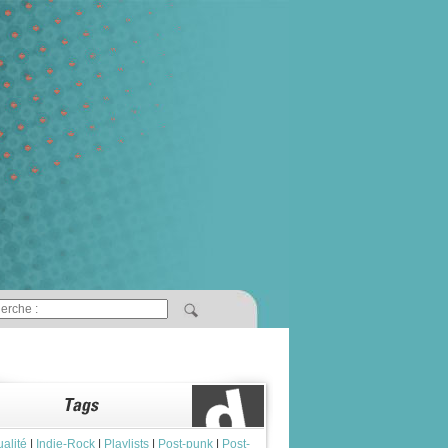
ualité
|
Indie-Rock
|
Playlists
|
Post-punk
|
Post-