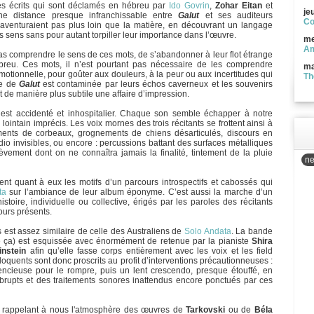
es écrits qui sont déclamés en hébreu par
Ido Govrin
,
Zohar Eitan
et
je
ne distance presque infranchissable entre
Galut
et ses auditeurs
Co
’aventuraient pas plus loin que la matière, en découvrant un langage
 sens sans pour autant torpiller leur importance dans l’œuvre.
me
Am
as comprendre le sens de ces mots, de s’abandonner à leur flot étrange
hébreu. Ces mots, il n’est pourtant pas nécessaire de les comprendre
ma
motionnelle, pour goûter aux douleurs, à la peur ou aux incertitudes qui
Th
te de
Galut
est contaminée par leurs échos caverneux et les souvenirs
t de manière plus subtile une affaire d’impression.
n est accidenté et inhospitalier. Chaque son semble échapper à notre
intain imprécis. Les voix mornes des trois récitants se frottent ainsi à
ments de corbeaux, grognements de chiens désarticulés, discours en
o invisibles, ou encore : percussions battant des surfaces métalliques
ement dont on ne connaîtra jamais la finalité, tintement de la pluie
ne
nt quant à eux les motifs d’un parcours introspectifs et cabossés qui
ta
sur l’ambiance de leur album éponyme. C’est aussi la marche d’un
stoire, individuelle ou collective, érigés par les paroles des récitants
ours présents.
 est assez similaire de celle des Australiens de
Solo Andata
. La bande
ça) est esquissée avec énormément de retenue par la pianiste
Shira
nstein
afin qu’elle fasse corps entièrement avec les voix et les field
oquents sont donc proscrits au profit d’interventions précautionneuses :
encieuse pour le rompre, puis un lent crescendo, presque étouffé, en
brupts et des traitements sonores inattendus encore ponctués par ces
 rappelant à nous l'atmosphère des œuvres de
Tarkovski
ou de
Béla