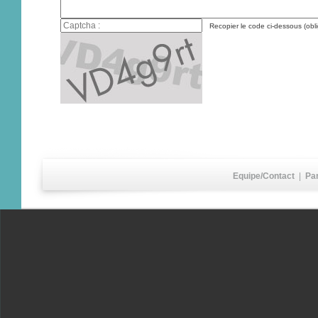
Recopier le code ci-dessous (obli
Equipe/Contact
|
Pa