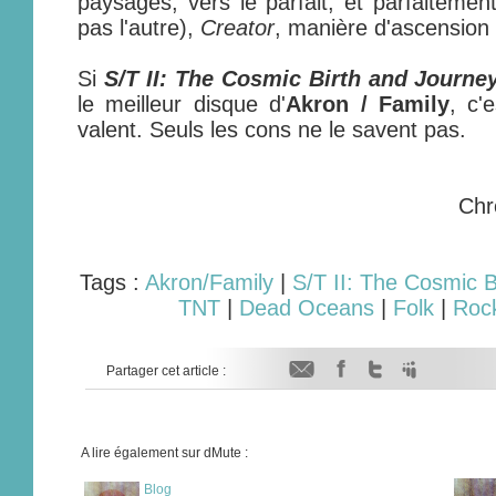
paysages, vers le parfait, et parfaitement
pas l'autre),
Creator
, manière d'ascension 
Si
S/T II: The Cosmic Birth and Journe
le meilleur disque d'
Akron / Family
, c'
valent. Seuls les cons ne le savent pas.
Chr
Tags :
Akron/Family
|
S/T II: The Cosmic B
TNT
|
Dead Oceans
|
Folk
|
Roc
Partager cet article :
A lire également sur dMute :
Blog