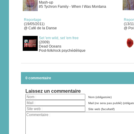
Mash-up
#5 Tychron Family - When I Was Montana
Reportage
Repor
(19/05/2011)
(13/1
@ Café de la Danse
@ Poi
Set 'em wild, set 'em free
(2009)
Dead Oceans
Post-folk/rock psychédélique
0 commentaire
Laissez un commentaire
Nom (obligatoire)
Mail (ne sera pas publié) (obligato
Site web (facultatif)