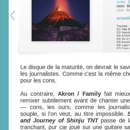
sortie :
2
label :
D
style :
Fo
achat/t
Tracklist :
01/ Silly 
02/ Island
03/ A AA
04/ So It
05/ Anoth
06/ Light
07/ Cast 
08/ Tatsu
09/ Fuji I
10/ Say 
11/ Fuji I
12/ Cano
Le disque de la maturité, on devrait le savo
13/ C
les journalistes. Comme c'est la même cho
pour les cons.
Au contraire,
Akron / Family
fait mieux
remixer subtilement avant de chanter un
— cons, les ours, comme les journalis
souple, si l'on veut, au titre impossible.
and Journey of Shinju TNT
passe de la
tranchant, pur car joué sur une guitare sa