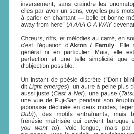
inversement, sans craindre les onomatop
elles par avoir un sens, voyelles puis mot
à parler en chantant — belle et bonne m
away from here" (
A AAA O A WAY
devena
Chœurs, riffs, et mélodies au carré, en s
c'est l'équation d'
Akron / Family
. Elle 
général ni en particulier. Mais, elle e
perfection et une telle simplicité que
d'objection possible.
Un instant de poésie discrète ("Don't blink
dit
Light emerges
), un autre à peine plus 
aussi juste (
Cast a Net
), une pause (
Tats
une vue de Fuji-San pendant son érupt
japonaise déclinée en deux modes, léger 
Dub)
), des motifs entraînants, mais 
frénésie maîtrisée qui devient baroque 
you want to
). Voie longue, mais par 