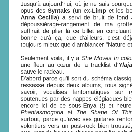
Jusqu'à aujourd'hui, où je ne sais pourquoi
opus des
Syntaks
(un ex-
Limp
et les be
Anna Cecilia
) a servi de bruit de fond
dépoussiérage-rangement de ma grotte.
suffirait de plier là ce billet en conclua
bonne qu'à ça, que d'ailleurs, c'est dé
toujours mieux que d'ambiancer "Nature et 
Seulement voilà, il y a
She Moves In colo
une fleur au cœur de la tracklist d'
Ylaja
sauve le radeau.
D'abord parce qu'il sort du schéma classi
ressasse depuis deux albums, tous sig
savoir, vocalises fantomatiques sur 
soutenues par des nappes élégiaques bie
encore ici de ce sous-Enya (!) et heure
Phantasmogoria
et
The Shape Of Thi
surtout, parce qu'avec ses guitares renfo
volontiers vers un post-rock bien trouss