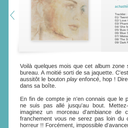
achat/t
Tracklist :
01/ Twen
02/ Love
03/ Phan
04/ She M
05/ Buio
06/ Blue 
07/ Mistr
08/ The 
09/ Dark 
Voilà quelques mois que cet album zone 
bureau. A moitié sorti de sa jaquette. C'es
aussitôt le bouton
play
enfoncé, hop ! Direc
dans sa boîte.
En fin de compte je n'en connais que le pr
ne suis pas allé jusqu'au bout. Mette
imaginez un morceau d'ambiance de ch
franchement vous ne serez pas loin du 
horreur !! Forcément, impossible d'avancer