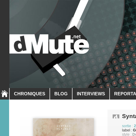
CHRONIQUES
BLOG
INTERVIEWS
REPORT
Synt
sortie :
2
label :
G
style :
D