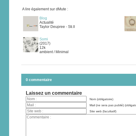
A lire également sur dMute :
Blog
Actualité
Taylor Deupree - Sti.ll
Somi
(2017)
12k
ambient / Minimal
0 commentaire
Laissez un commentaire
Nom (obligatoire)
Mail (ne sera pas publié) (obligato
Site web (facultatif)