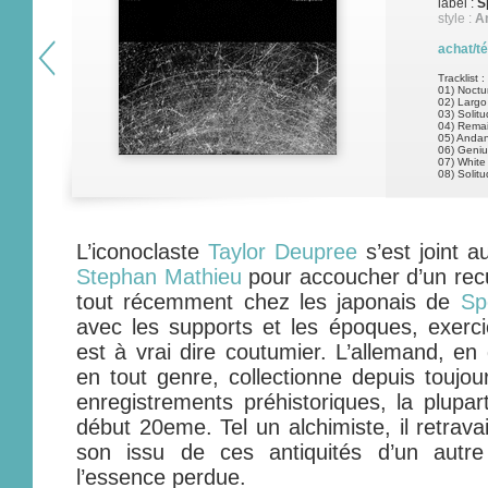
label :
S
style :
A
achat/t
Tracklist :
01) Noctu
02) Largo
03) Solit
04) Rema
05) Anda
06) Geniu
07) Whit
08) Solit
L’iconoclaste
Taylor Deupree
s’est joint a
Stephan Mathieu
pour accoucher d’un recu
tout récemment chez les japonais de
Sp
avec les supports et les époques, exerc
est à vrai dire coutumier. L’allemand, en
en tout genre, collectionne depuis toujo
enregistrements préhistoriques, la plupar
début 20eme. Tel un alchimiste, il retravail
son issu de ces antiquités d’un autre
l’essence perdue.