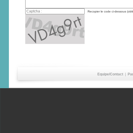
Recopier le code ci-dessous (obli
Equipe/Contact
|
Pa