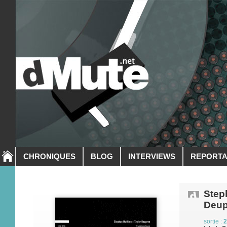
CHRONIQUES
BLOG
INTERVIEWS
REPORT
Step
Deup
sortie :
2