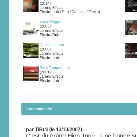
(2014)
Jarring Effects
Electro-dub / Dub / Dubstep / Electro
Wave Digger
(2005)
Jarring Effects
Electro/Dub
Opus Incertum
(2000)
Jarring Effects
Electro-dub
Bass Temperature
(2001)
Jarring Effects
Electro-dub
1 commentaire
par TiBtN (le 13/10/2007)
C'est du grand High Tone.. Une bonne su