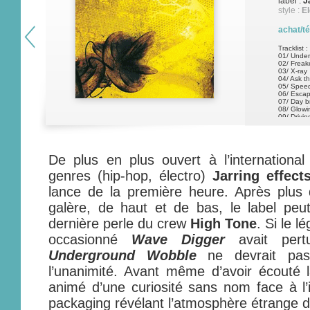
label :
J
style :
El
achat/t
Tracklist :
01/ Unders
02/ Freak
03/ X-ray
04/ Ask t
05/ Spee
06/ Esca
07/ Day b
08/ Glowin
09/ Drivin
10/ Round
11/ Escap
12/ Do no
13/ Depth
14/ Northe
De plus en plus ouvert à l’internationa
15/ Soun
genres (hip-hop, électro)
Jarring effect
lance de la première heure. Après plus 
galère, de haut et de bas, le label peut
dernière perle du crew
High Tone
. Si le l
occasionné
Wave Digger
avait pertu
Underground Wobble
ne devrait pas
l’unanimité. Avant même d’avoir écouté 
animé d’une curiosité sans nom face à l
packaging révélant l’atmosphère étrange 