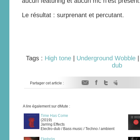
aucun featuring et aucun mc n’est présent
Le résultat : surprenant et percutant.
Tags :
High tone
|
Underground Wobble
dub
Partager cet article :
A lire également sur dMute :
Time Has Come
(2019)
Jarring Effects
Electro-dub / Bass music / Techno / ambient
Ekphrön