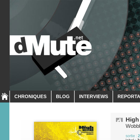
CHRONIQUES
BLOG
INTERVIEWS
REPORT
High
Wobb
sortie :
2