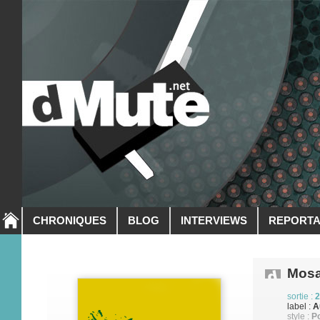
CHRONIQUES
BLOG
INTERVIEWS
REPORT
Mos
sortie :
2
label :
A
style :
Po